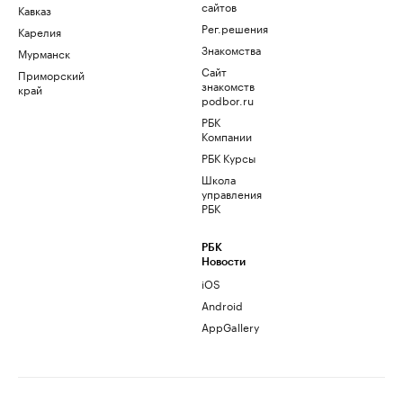
сайтов
Кавказ
Рег.решения
Карелия
Знакомства
Мурманск
Сайт
Приморский
знакомств
край
podbor.ru
РБК
Компании
РБК Курсы
Школа
управления
РБК
РБК
Новости
iOS
Android
AppGallery