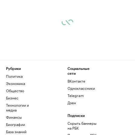
Рубрики
Социальные
сети
Политика
ВКонтакте
Экономика
Одноклассники
Общество
Telegram
Бизнес
Дзен
Технологии и
медиа
Финансы
Подписки
Скрыть баннеры
Биографии
на РБК
База знаний
Подписка на РБК