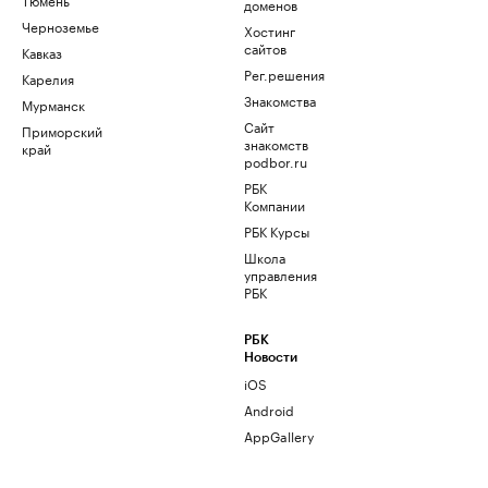
доменов
Черноземье
Хостинг
сайтов
Кавказ
Рег.решения
Карелия
Знакомства
Мурманск
Сайт
Приморский
знакомств
край
podbor.ru
РБК
Компании
РБК Курсы
Школа
управления
РБК
РБК
Новости
iOS
Android
AppGallery