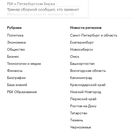
РБК и Петербургская Биржа
Тренер сборной сообщил, кто заменит
Мельникову и других лидеров на ЧЕ
Спорт
✍🏻 Сколько вам стоит привычка искать
Рубрики
Новости регионов
идеальное решение? Проверьте себя
Политика
Санкт-Петербург и область
Экономика
Екатеринбург
Из крайности в крайности: как ведут
себя конфликтные личности
Общество
Новосибирск
Подписка на РБК
Бизнес
Омск
Мозги для робота. Как создание
Технологии и медиа
Башкортостан
физического ИИ стало трендом для
Финансы
Вологодская область
стартапов
Биографии
Калининград
Подписка на РБК
База знаний
Краснодарский край
Загрузить еще
РБК Образование
Нижний Новгород
Пермский край
Ростов-на-Дону
Татарстан
Тюмень
Черноземье