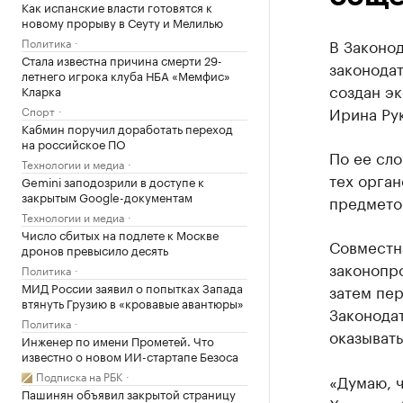
Как испанские власти готовятся к
новому прорыву в Сеуту и Мелилью
Политика
В Законо
Стала известна причина смерти 29-
законодат
летнего игрока клуба НБА «Мемфис»
создан эк
Кларка
Ирина Ру
Спорт
Кабмин поручил доработать переход
на российское ПО
По ее сло
Технологии и медиа
тех орган
Gemini заподозрили в доступе к
закрытым Google-документам
предмето
Технологии и медиа
Число сбитых на подлете к Москве
Совместн
дронов превысило десять
законопро
Политика
МИД России заявил о попытках Запада
затем пе
втянуть Грузию в «кровавые авантюры»
Законодат
Политика
оказыват
Инженер по имени Прометей. Что
известно о новом ИИ-стартапе Безоса
Подписка на РБК
«Думаю, ч
Пашинян объявил закрытой страницу