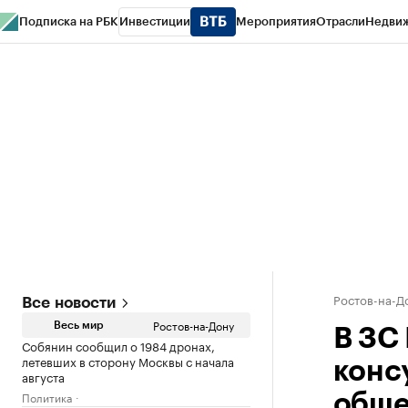
Подписка на РБК
Инвестиции
Мероприятия
Отрасли
Недви
РБК Курсы
РБК Life
Тренды
Визионеры
Национальные проекты
Горо
Спецпроекты СПб
Конференции СПб
Спецпроекты
Проверка конт
Ростов-на-Д
Все новости
Ростов-на-Дону
Весь мир
В ЗС
Собянин сообщил о 1984 дронах,
летевших в сторону Москвы с начала
конс
августа
Политика
обще