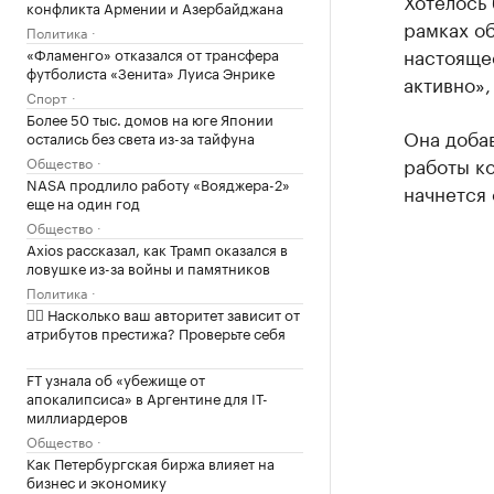
Хотелось 
конфликта Армении и Азербайджана
рамках об
Политика
настоящее
«Фламенго» отказался от трансфера
футболиста «Зенита» Луиса Энрике
активно»,
Спорт
Более 50 тыс. домов на юге Японии
Она доба
остались без света из-за тайфуна
работы ко
Общество
NASA продлило работу «Вояджера-2»
начнется 
еще на один год
Общество
Axios рассказал, как Трамп оказался в
ловушке из-за войны и памятников
Политика
✍🏻 Насколько ваш авторитет зависит от
атрибутов престижа? Проверьте себя
FT узнала об «убежище от
апокалипсиса» в Аргентине для IT-
миллиардеров
Общество
Как Петербургская биржа влияет на
бизнес и экономику