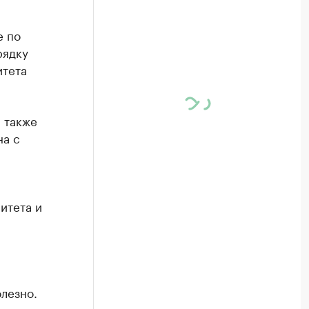
е по
рядку
итета
 также
на с
итета и
лезно.