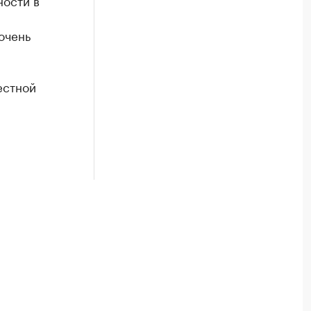
ности в
очень
естной