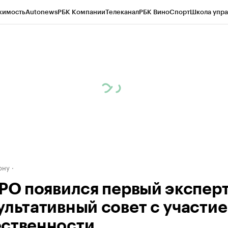
жимость
Autonews
РБК Компании
Телеканал
РБК Вино
Спорт
Школа упра
д
Стиль
Крипто
РБК Бизнес-среда
Дискуссионный клуб
Исследования
К
рагентов
Политика
Экономика
Бизнес
Технологии и медиа
Финансы
Рын
ону
 РО появился первый экспер
ультативный совет с участи
ственности