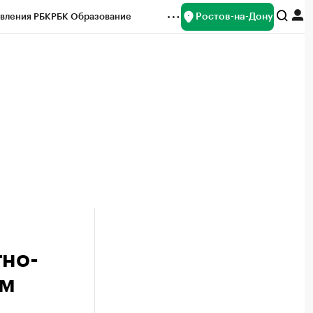
Ростов-на-Дону
вления РБК
РБК Образование
редитные рейтинги
Франшизы
Газета
ок наличной валюты
тно-
ем