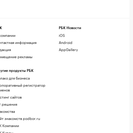
К
РБК Новости
компании
iOS
нтактная информация
Android
дакция
AppGallery
змещение рекламы
угие продукты РБК
лако для бизнеса
рпоративный регистратор
менов
стинг сайтов
г.решения
акомства
йт знакомств podbor.ru
К Компании
К Курсы