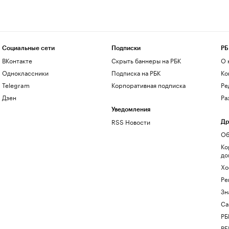
Социальные сети
Подписки
РБ
ВКонтакте
Скрыть баннеры на РБК
О 
Одноклассники
Подписка на РБК
Ко
Telegram
Корпоративная подписка
Ре
Дзен
Ра
Уведомления
RSS Новости
Др
Об
Ко
до
Хо
Ре
Зн
Са
РБ
РБ