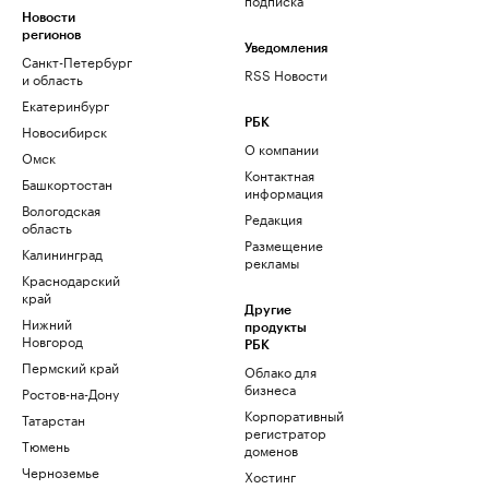
Новости
регионов
Уведомления
Санкт-Петербург
RSS Новости
и область
Екатеринбург
РБК
Новосибирск
О компании
Омск
Контактная
Башкортостан
информация
Вологодская
Редакция
область
Размещение
Калининград
рекламы
Краснодарский
край
Другие
Нижний
продукты
Новгород
РБК
Пермский край
Облако для
бизнеса
Ростов-на-Дону
Корпоративный
Татарстан
регистратор
Тюмень
доменов
Черноземье
Хостинг