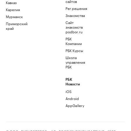
сайтов
Кавказ
Рег.решения
Карелия
Знакомства
Мурманск
Сайт
Приморский
знакомств
край
podbor.ru
РБК
Компании
РБК Курсы
Школа
управления
РБК
РБК
Новости
iOS
Android
AppGallery