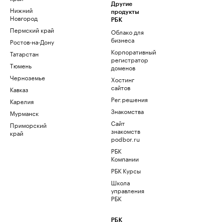
Другие
Нижний
продукты
Новгород
РБК
Пермский край
Облако для
бизнеса
Ростов-на-Дону
Корпоративный
Татарстан
регистратор
Тюмень
доменов
Черноземье
Хостинг
сайтов
Кавказ
Рег.решения
Карелия
Знакомства
Мурманск
Сайт
Приморский
знакомств
край
podbor.ru
РБК
Компании
РБК Курсы
Школа
управления
РБК
РБК