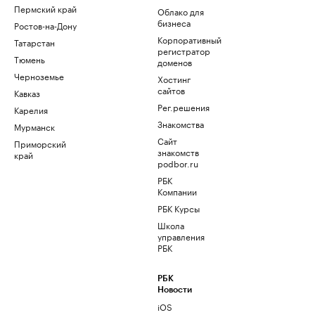
Пермский край
Облако для
бизнеса
Ростов-на-Дону
Корпоративный
Татарстан
регистратор
Тюмень
доменов
Черноземье
Хостинг
сайтов
Кавказ
Рег.решения
Карелия
Знакомства
Мурманск
Сайт
Приморский
знакомств
край
podbor.ru
РБК
Компании
РБК Курсы
Школа
управления
РБК
РБК
Новости
iOS