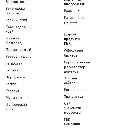
Башкортостан
информация
Вологодская
Редакция
область
Размещение
Калининград
рекламы
Краснодарский
край
Другие
Нижний
продукты
Новгород
РБК
Пермский край
Облако для
бизнеса
Ростов-на-Дону
Корпоративный
Татарстан
регистратор
Тюмень
доменов
Черноземье
Хостинг
сайтов
Кавказ
Рег.решения
Карелия
Знакомства
Мурманск
Сайт
Приморский
знакомств
край
podbor.ru
РБК
Компании