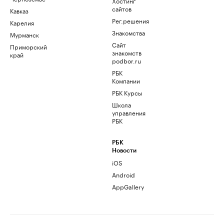
Хостинг
сайтов
Кавказ
Рег.решения
Карелия
Знакомства
Мурманск
Сайт
Приморский
знакомств
край
podbor.ru
РБК
Компании
РБК Курсы
Школа
управления
РБК
РБК
Новости
iOS
Android
AppGallery