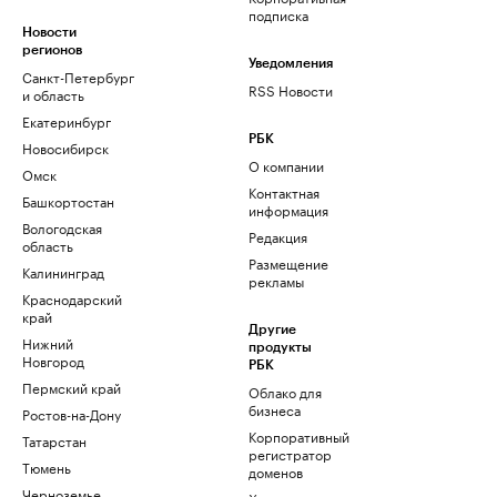
подписка
Новости
регионов
Уведомления
Санкт-Петербург
RSS Новости
и область
Екатеринбург
РБК
Новосибирск
О компании
Омск
Контактная
Башкортостан
информация
Вологодская
Редакция
область
Размещение
Калининград
рекламы
Краснодарский
край
Другие
Нижний
продукты
Новгород
РБК
Пермский край
Облако для
бизнеса
Ростов-на-Дону
Корпоративный
Татарстан
регистратор
Тюмень
доменов
Черноземье