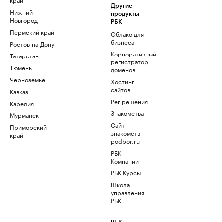
Другие
Нижний
продукты
Новгород
РБК
Пермский край
Облако для
бизнеса
Ростов-на-Дону
Корпоративный
Татарстан
регистратор
Тюмень
доменов
Черноземье
Хостинг
сайтов
Кавказ
Рег.решения
Карелия
Знакомства
Мурманск
Сайт
Приморский
знакомств
край
podbor.ru
РБК
Компании
РБК Курсы
Школа
управления
РБК