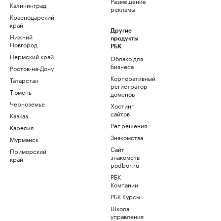
Размещение
Калининград
рекламы
Краснодарский
край
Другие
Нижний
продукты
Новгород
РБК
Пермский край
Облако для
бизнеса
Ростов-на-Дону
Корпоративный
Татарстан
регистратор
Тюмень
доменов
Черноземье
Хостинг
сайтов
Кавказ
Рег.решения
Карелия
Знакомства
Мурманск
Сайт
Приморский
знакомств
край
podbor.ru
РБК
Компании
РБК Курсы
Школа
управления