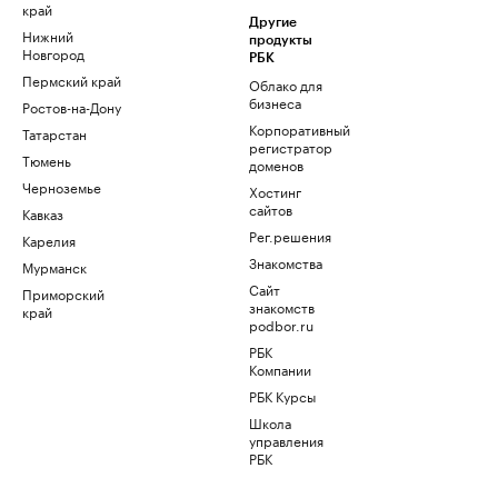
край
Другие
Нижний
продукты
Новгород
РБК
Пермский край
Облако для
бизнеса
Ростов-на-Дону
Корпоративный
Татарстан
регистратор
Тюмень
доменов
Черноземье
Хостинг
сайтов
Кавказ
Рег.решения
Карелия
Знакомства
Мурманск
Сайт
Приморский
знакомств
край
podbor.ru
РБК
Компании
РБК Курсы
Школа
управления
РБК