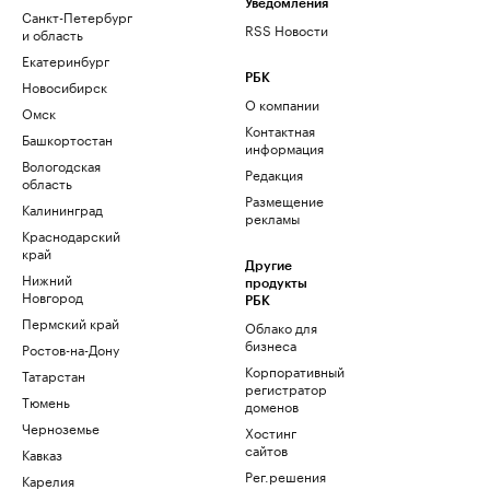
Уведомления
Санкт-Петербург
RSS Новости
и область
Екатеринбург
РБК
Новосибирск
О компании
Омск
Контактная
Башкортостан
информация
Вологодская
Редакция
область
Размещение
Калининград
рекламы
Краснодарский
край
Другие
Нижний
продукты
Новгород
РБК
Пермский край
Облако для
бизнеса
Ростов-на-Дону
Корпоративный
Татарстан
регистратор
Тюмень
доменов
Черноземье
Хостинг
сайтов
Кавказ
Рег.решения
Карелия