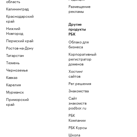
область
Размещение
Калининград
рекламы
Краснодарский
край
Другие
Нижний
продукты
Новгород
РБК
Пермский край
Облако для
бизнеса
Ростов-на-Дону
Корпоративный
Татарстан
регистратор
Тюмень
доменов
Черноземье
Хостинг
сайтов
Кавказ
Рег.решения
Карелия
Знакомства
Мурманск
Сайт
Приморский
знакомств
край
podbor.ru
РБК
Компании
РБК Курсы
Школа