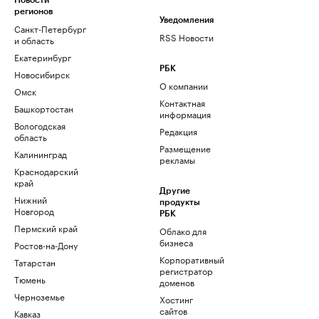
Новости
регионов
Уведомления
Санкт-Петербург
RSS Новости
и область
Екатеринбург
РБК
Новосибирск
О компании
Омск
Контактная
Башкортостан
информация
Вологодская
Редакция
область
Размещение
Калининград
рекламы
Краснодарский
край
Другие
Нижний
продукты
Новгород
РБК
Пермский край
Облако для
бизнеса
Ростов-на-Дону
Корпоративный
Татарстан
регистратор
Тюмень
доменов
Черноземье
Хостинг
сайтов
Кавказ