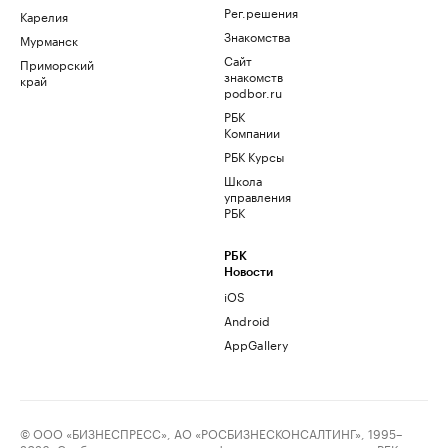
Рег.решения
Карелия
Знакомства
Мурманск
Сайт
Приморский
знакомств
край
podbor.ru
РБК
Компании
РБК Курсы
Школа
управления
РБК
РБК
Новости
iOS
Android
AppGallery
© ООО «БИЗНЕСПРЕСС», АО «РОСБИЗНЕСКОНСАЛТИНГ», 1995–