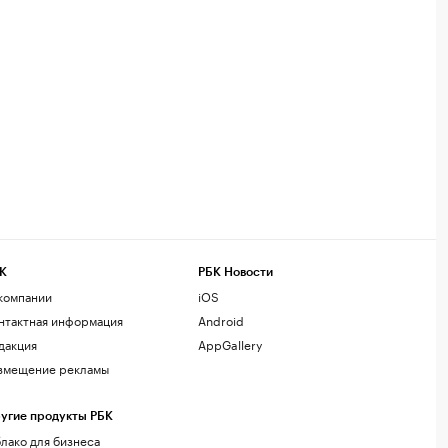
К
РБК Новости
компании
iOS
нтактная информация
Android
дакция
AppGallery
змещение рекламы
угие продукты РБК
лако для бизнеса