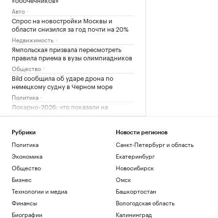
Авто
Спрос на новостройки Москвы и
области снизился за год почти на 20%
Недвижимость
Ямпольская призвала пересмотреть
правила приема в вузы олимпиадников
Общество
Bild сообщила об ударе дрона по
немецкому судну в Черном море
Политика
Локарно-2026: что показали на
открытии фестиваля авторского кино
Стиль
Рубрики
Новости регионов
Зачем малому и среднему бизнесу
облигации и что важно знать о бирже
Политика
Санкт-Петербург и область
РБК и МСП Банк
Экономика
Екатеринбург
Общество
Новосибирск
Загрузить еще
Бизнес
Омск
Технологии и медиа
Башкортостан
Финансы
Вологодская область
Биографии
Калининград