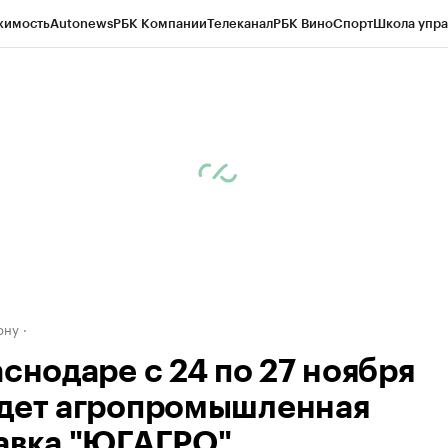
жимость
Autonews
РБК Компании
Телеканал
РБК Вино
Спорт
Школа упра
д
Стиль
Крипто
РБК Бизнес-среда
Дискуссионный клуб
Исследования
К
рагентов
Политика
Экономика
Бизнес
Технологии и медиа
Финансы
Рын
ону
аснодаре с 24 по 27 ноября
дет агропромышленная
авка "ЮГАГРО"