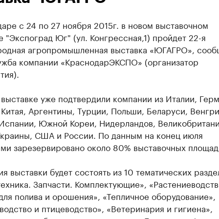
аре с 24 по 27 ноября 2015г. в новом выставочном
 "Экспоград Юг" (ул. Конгрессная,1) пройдет 22-я
одная агропромышленная выставка «ЮГАГРО», сооб
ужба компании «КраснодарЭКСПО» (организатор
тия).
 выставке уже подтвердили компании из Италии, Герм
Китая, Аргентины, Турции, Польши, Беларуси, Венгри
 Испании, Южной Кореи, Нидерландов, Великобритани
Украины, США и России. По данным на конец июля
ами зарезервировано около 80% выставочных площад
я выставки будет состоять из 10 тематических разде
ехника. Запчасти. Комплектующие», «Растениеводств
для полива и орошения», «Тепличное оборудование»,
одство и птицеводство», «Ветеринария и гигиена»,