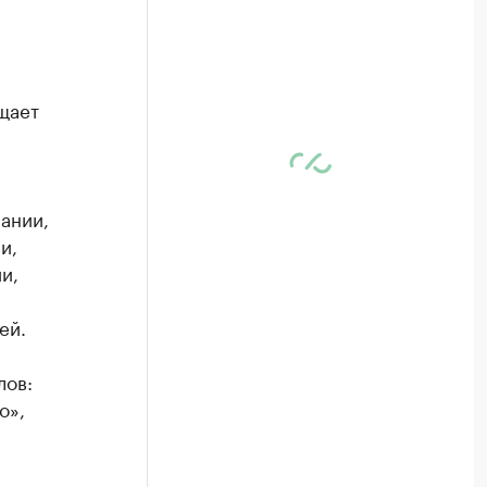
щает
ании,
и,
и,
ей.
лов:
о»,