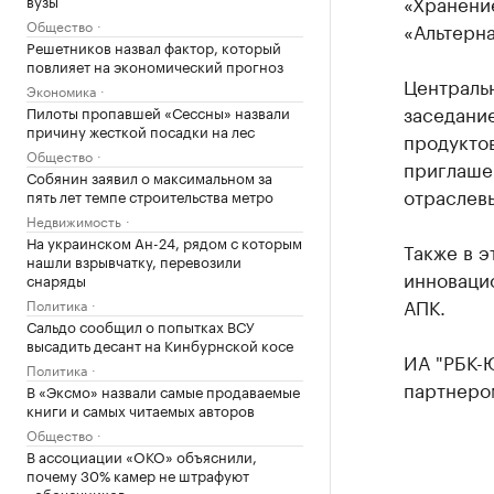
«Хранение
Общество
«Альтерна
Решетников назвал фактор, который
повлияет на экономический прогноз
Централь
Экономика
заседани
Пилоты пропавшей «Сессны» назвали
причину жесткой посадки на лес
продуктов
Общество
приглаше
Собянин заявил о максимальном за
отраслев
пять лет темпе строительства метро
Недвижимость
На украинском Ан-24, рядом с которым
Также в э
нашли взрывчатку, перевозили
инноваци
снаряды
АПК.
Политика
Сальдо сообщил о попытках ВСУ
высадить десант на Кинбурнской косе
ИА "РБК-
Политика
партнеро
В «Эксмо» назвали самые продаваемые
книги и самых читаемых авторов
Общество
В ассоциации «ОКО» объяснили,
почему 30% камер не штрафуют
«обочечников»