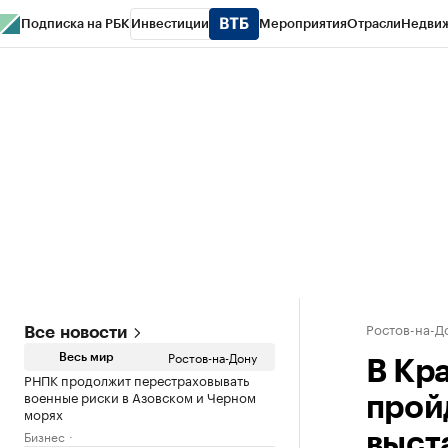
Подписка на РБК
Инвестиции
Мероприятия
Отрасли
Недви
РБК Курсы
РБК Life
Тренды
Визионеры
Национальные проекты
Горо
Спецпроекты СПб
Конференции СПб
Спецпроекты
Проверка конт
Ростов-на-Д
Все новости
Ростов-на-Дону
Весь мир
В Кр
РНПК продолжит перестраховывать
военные риски в Азовском и Черном
прой
морях
Бизнес
выст