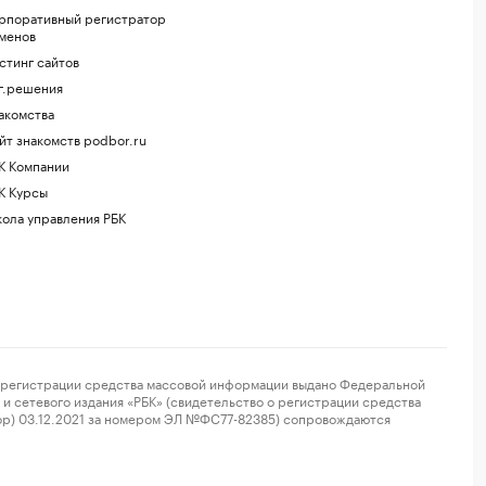
рпоративный регистратор
менов
стинг сайтов
г.решения
акомства
йт знакомств podbor.ru
К Компании
К Курсы
ола управления РБК
регистрации средства массовой информации выдано Федеральной
и сетевого издания «РБК» (свидетельство о регистрации средства
ор) 03.12.2021 за номером ЭЛ №ФС77-82385) сопровождаются