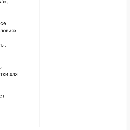
ка»,
ное
словиях
ты,
ы
тки для
ет-