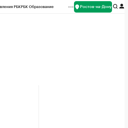
Ростов-на-Дону
вления РБК
РБК Образование
редитные рейтинги
Франшизы
Газета
ок наличной валюты