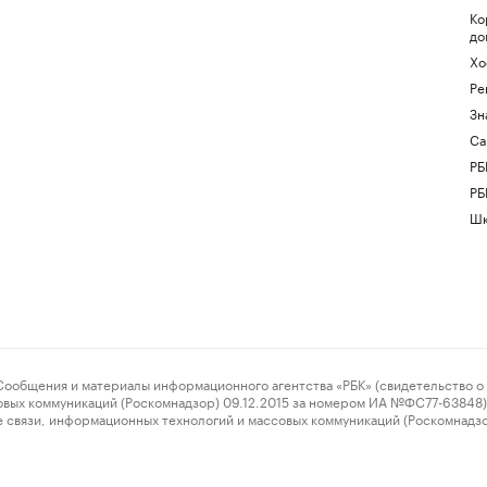
Ко
до
Хо
Ре
Зн
Са
РБ
РБ
Шк
ения и материалы информационного агентства «РБК» (свидетельство о 
овых коммуникаций (Роскомнадзор) 09.12.2015 за номером ИА №ФС77-63848) 
 связи, информационных технологий и массовых коммуникаций (Роскомнадз