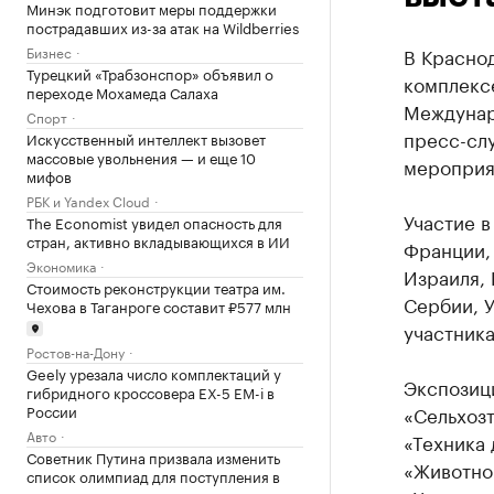
Минэк подготовит меры поддержки
пострадавших из-за атак на Wildberries
Бизнес
В Краснод
Турецкий «Трабзонспор» объявил о
комплексе
переходе Мохамеда Салаха
Междунар
Спорт
пресс-сл
Искусственный интеллект вызовет
массовые увольнения — и еще 10
мероприя
мифов
РБК и Yandex Cloud
Участие в
The Economist увидел опасность для
стран, активно вкладывающихся в ИИ
Франции, 
Экономика
Израиля,
Стоимость реконструкции театра им.
Сербии, 
Чехова в Таганроге составит ₽577 млн
участник
Ростов-на-Дону
Geely урезала число комплектаций у
Экспозици
гибридного кроссовера EX-5 EM-i в
России
«Сельхозт
Авто
«Техника 
Советник Путина призвала изменить
«Животнов
список олимпиад для поступления в
вузы