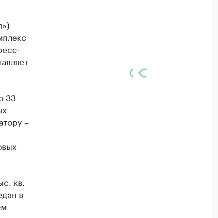
п»)
омплекс
ресс-
тавляет
ю 33
ых
атору –
овых
с. кв.
едан в
ем