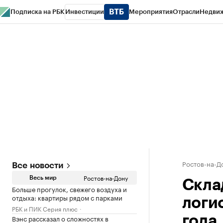
Подписка на РБК
Инвестиции
Мероприятия
Отрасли
Недви
РБК Курсы
РБК Life
Тренды
Визионеры
Национальные проекты
Горо
Спецпроекты СПб
Конференции СПб
Спецпроекты
Проверка конт
Ростов-на-Д
Все новости
Ростов-на-Дону
Весь мир
Скла
Больше прогулок, свежего воздуха и
отдыха: квартиры рядом с парками
логис
РБК и ПИК Серия плюс
Вэнс рассказал о сложностях в
года