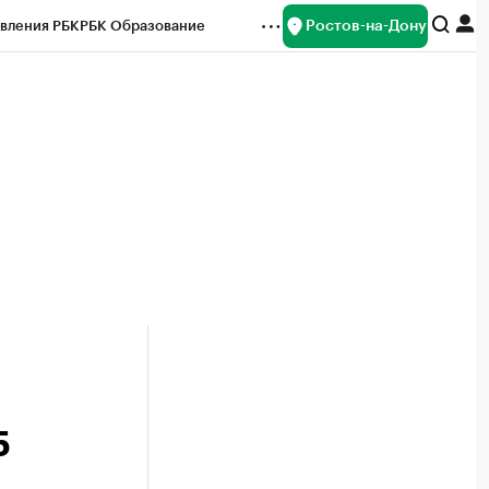
Ростов-на-Дону
вления РБК
РБК Образование
редитные рейтинги
Франшизы
Газета
ок наличной валюты
5