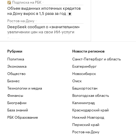
Подписка на РБК
Объем выданных ипотечных кредитов
на Дону вырос в 1,5 раза за год
Ростов-на-Дону
DeepSeek сообщил о «значительном»
увеличении цен на свои ИИ-услуги
Бизнес
Как Ходынка стала новым центром
притяжения
Рубрики
Новости регионов
РБК и Stone
Политика
Санкт-Петербург и область
Росстат назвал отрасли с средней
Экономика
Екатеринбург
зарплатой выше ₽500 тыс.
Общество
Новосибирск
Подписка на РБК
Большая афера. Зачем начальники
Бизнес
Омск
мотивируют сотрудников фейковыми
Технологии и медиа
Башкортостан
успехами
Финансы
Вологодская область
Подписка на РБК
Биографии
Калининград
Загрузить еще
База знаний
Краснодарский край
РБК Образование
Нижний Новгород
Пермский край
Ростов-на-Дону