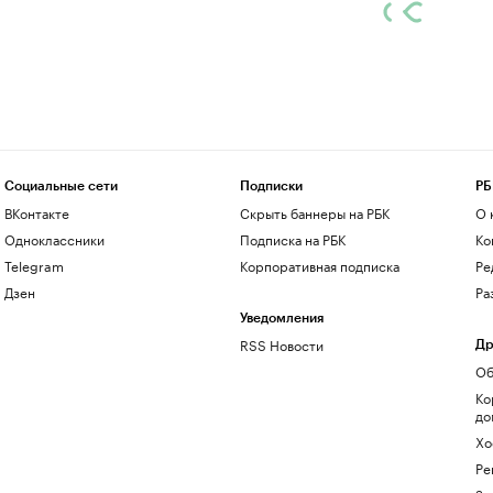
Социальные сети
Подписки
РБ
ВКонтакте
Скрыть баннеры на РБК
О 
Одноклассники
Подписка на РБК
Ко
Telegram
Корпоративная подписка
Ре
Дзен
Ра
Уведомления
RSS Новости
Др
Об
Ко
до
Хо
Ре