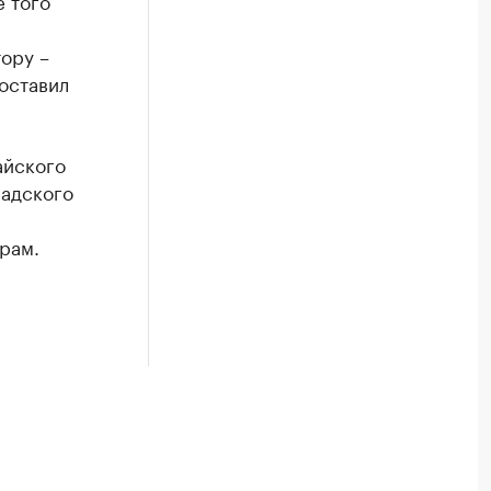
е того
тору –
оставил
айского
ладского
рам.