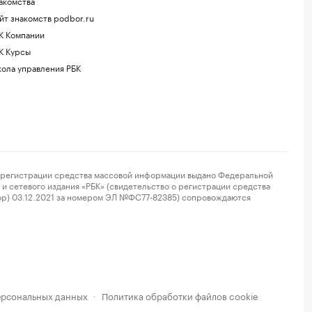
акомства
йт знакомств podbor.ru
К Компании
К Курсы
ола управления РБК
регистрации средства массовой информации выдано Федеральной
и сетевого издания «РБК» (свидетельство о регистрации средства
ор) 03.12.2021 за номером ЭЛ №ФС77-82385) сопровождаются
ерсональных данных
Политика обработки файлов cookie
·