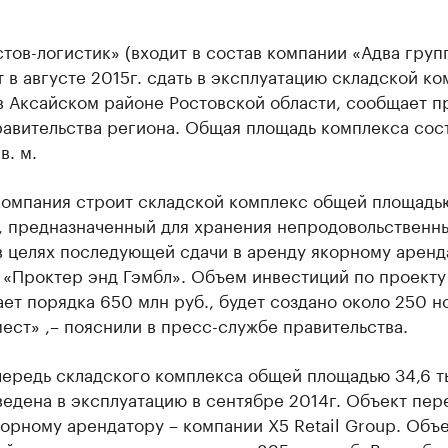
ов-логистик» (входит в состав компании «Адва груп
 в августе 2015г. сдать в эксплуатацию складской к
в Аксайском районе Ростовской области, сообщает п
равительства региона. Общая площадь комплекса сос
в. м.
компания строит складской комплекс общей площадь
м, предназначенный для хранения непродовольственн
в целях последующей сдачи в аренду якорному аренд
 «Проктер энд Гэмбл». Объем инвестиций по проекту
ет порядка 650 млн руб., будет создано около 250 н
ест» ,– пояснили в пресс-службе правительства.
ередь складского комплекса общей площадью 34,6 ты
ведена в эксплуатацию в сентябре 2014г. Объект пер
орному арендатору – компании X5 Retail Group. Объ