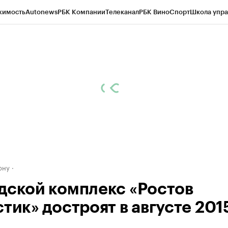
жимость
Autonews
РБК Компании
Телеканал
РБК Вино
Спорт
Школа упра
д
Стиль
Крипто
РБК Бизнес-среда
Дискуссионный клуб
Исследования
К
рагентов
Политика
Экономика
Бизнес
Технологии и медиа
Финансы
Рын
ону
дской комплекс «Ростов
тик» достроят в августе 201