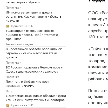
переговорах с Ираном
Политика
ООО «Рост
ИИ помогает лучшим и вредит
остальным. Как компаниям избежать
планирует
ловушки
класса А 
Подписка на РБК
служба п
«Смешарики сквозь вселенные»
выходят в прокат. Пройдите тест о
130 тыс. к
франшизе
Технологии и медиа
«Сейчас 
В Ярославской области сообщили об
отражении самой массовой атаки
тыс. кв. 
дронов
товаров, 
Политика
компании
ВС России поразили в Черном море у
Одессы два украинских сухогруза
насчитыва
Политика
рабочих м
Покинет ли Инфантино пост
президента ФИФА
Первая оч
Спорт
«Экстремальные» плечи обвалили фонд
м, была в
«гения ИИ». Чему это учит инвесторов
аренду як
Подписка на РБК