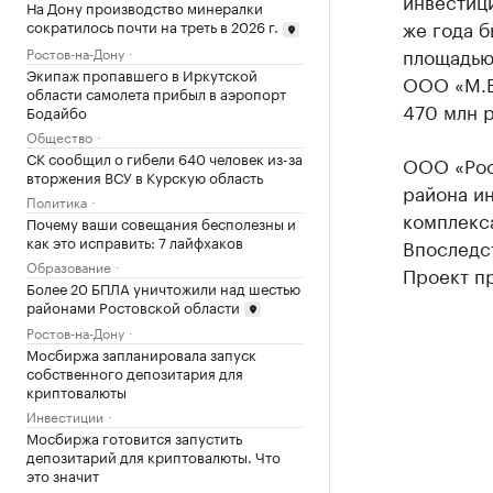
инвестици
На Дону производство минералки
же года б
сократилось почти на треть в 2026 г.
площадью 
Ростов-на-Дону
Экипаж пропавшего в Иркутской
ООО «М.В
области самолета прибыл в аэропорт
470 млн р
Бодайбо
Общество
СК сообщил о гибели 640 человек из-за
ООО «Рост
вторжения ВСУ в Курскую область
района и
Политика
комплекса
Почему ваши совещания бесполезны и
как это исправить: 7 лайфхаков
Впоследс
Образование
Проект пр
Более 20 БПЛА уничтожили над шестью
районами Ростовской области
Ростов-на-Дону
Мосбиржа запланировала запуск
собственного депозитария для
криптовалюты
Инвестиции
Мосбиржа готовится запустить
депозитарий для криптовалюты. Что
это значит