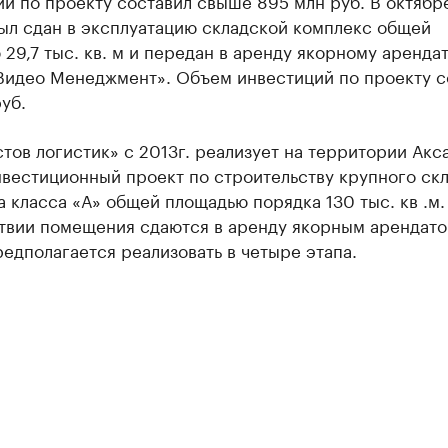
й по проекту составил свыше 895 млн руб. В октябр
ыл сдан в эксплуатацию складской комплекс общей
29,7 тыс. кв. м и передан в аренду якорному аренда
идео Менеджмент». Объем инвестиций по проекту с
уб.
ов логистик» с 2013г. реализует на территории Акс
нвестиционный проект по строительству крупного ск
 класса «А» общей площадью порядка 130 тыс. кв .м.
твии помещения сдаются в аренду якорным арендато
едполагается реализовать в четыре этапа.