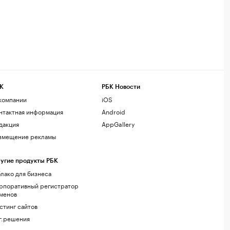
К
РБК Новости
компании
iOS
нтактная информация
Android
дакция
AppGallery
змещение рекламы
угие продукты РБК
лако для бизнеса
рпоративный регистратор
менов
стинг сайтов
г.решения