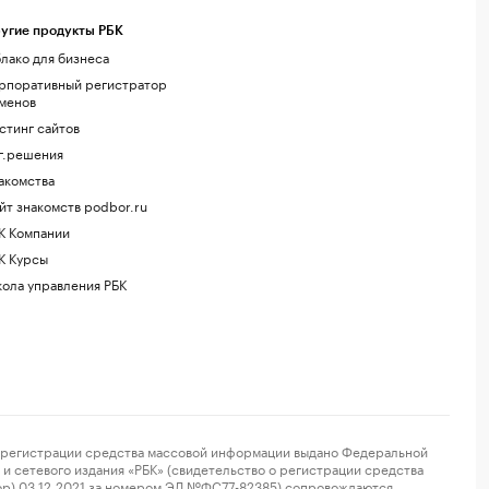
угие продукты РБК
лако для бизнеса
рпоративный регистратор
менов
стинг сайтов
г.решения
акомства
йт знакомств podbor.ru
К Компании
К Курсы
ола управления РБК
регистрации средства массовой информации выдано Федеральной
и сетевого издания «РБК» (свидетельство о регистрации средства
ор) 03.12.2021 за номером ЭЛ №ФС77-82385) сопровождаются