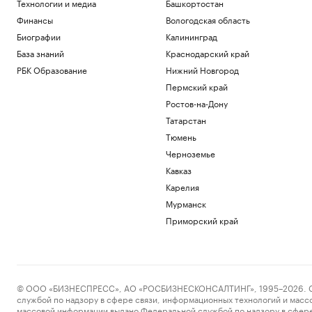
Технологии и медиа
Башкортостан
Общество
В Саудовской Аравии сообщили об 11
Финансы
Вологодская область
пострадавших при атаках хуситов
Биографии
Калининград
Политика
База знаний
Краснодарский край
В Турции заявили, что Европа
потребовала подтверждать
РБК Образование
Нижний Новгород
происхождение газа
Пермский край
Политика
Ростов-на-Дону
Трамп заявил, что США «тоже
Татарстан
нуждаются» в ракетах для Patriot
Тюмень
Политика
Reuters сообщил о серии кибератак на
Черноземье
крупнейшие финансовые компании
Кавказ
США
Карелия
Новая категория
Мурманск
Трамп подписал указы,
ограничивающие право на
Приморский край
гражданство по рождению
Политика
Загрузить еще
© ООО «БИЗНЕСПРЕСС», АО «РОСБИЗНЕСКОНСАЛТИНГ», 1995–2026. Сообщ
службой по надзору в сфере связи, информационных технологий и масс
массовой информации выдано Федеральной службой по надзору в сфере