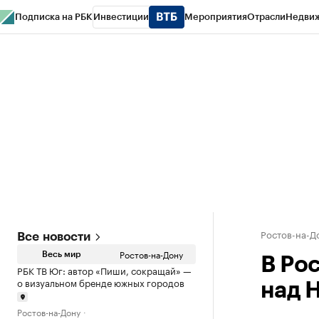
Подписка на РБК
Инвестиции
Мероприятия
Отрасли
Недви
РБК Курсы
РБК Life
Тренды
Визионеры
Национальные проекты
Горо
Спецпроекты СПб
Конференции СПб
Спецпроекты
Проверка конт
Ростов-на-Д
Все новости
Ростов-на-Дону
Весь мир
В Ро
РБК ТВ Юг: автор «Пиши, сокращай» —
о визуальном бренде южных городов
над 
Ростов-на-Дону