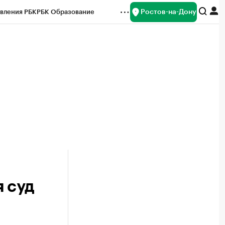
Ростов-на-Дону
вления РБК
РБК Образование
редитные рейтинги
Франшизы
Газета
ок наличной валюты
 суд