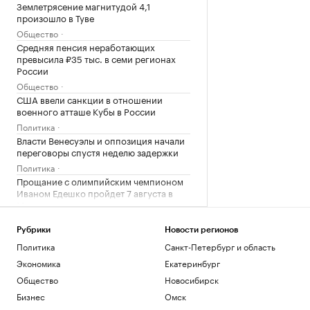
Землетрясение магнитудой 4,1
произошло в Туве
Общество
Средняя пенсия неработающих
превысила ₽35 тыс. в семи регионах
России
Общество
США ввели санкции в отношении
военного атташе Кубы в России
Политика
Власти Венесуэлы и оппозиция начали
переговоры спустя неделю задержки
Политика
Прощание с олимпийским чемпионом
Иваном Едешко пройдет 7 августа в
Москве
Общество
Рубрики
Новости регионов
В США в аэропорту задержали
мужчину, угрожавшего взорвать бомбу
Политика
Санкт-Петербург и область
на рейсе
Экономика
Екатеринбург
Общество
Общество
Новосибирск
Во Внуково предупредили о задержках
Бизнес
Омск
рейсов из-за грозы