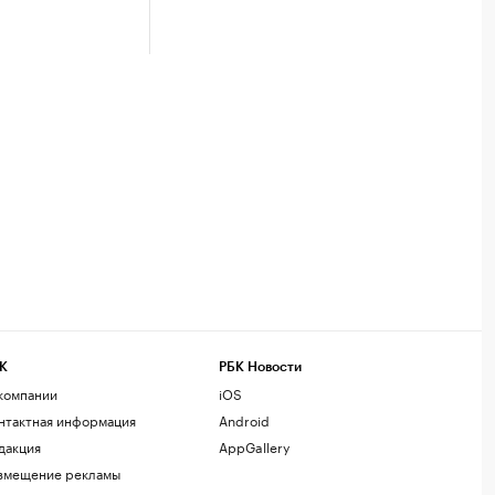
К
РБК Новости
компании
iOS
нтактная информация
Android
дакция
AppGallery
змещение рекламы