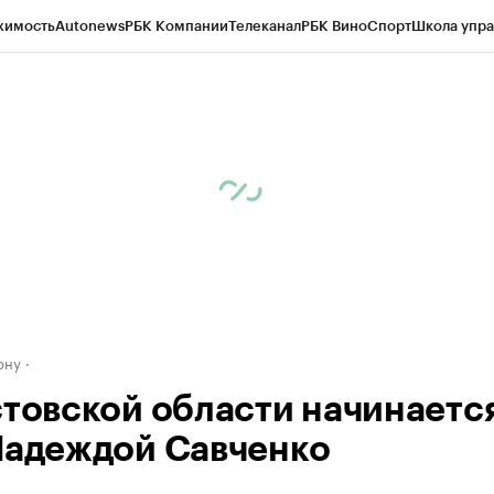
жимость
Autonews
РБК Компании
Телеканал
РБК Вино
Спорт
Школа упра
д
Стиль
Крипто
РБК Бизнес-среда
Дискуссионный клуб
Исследования
К
рагентов
Политика
Экономика
Бизнес
Технологии и медиа
Финансы
Рын
ону
стовской области начинается
Надеждой Савченко