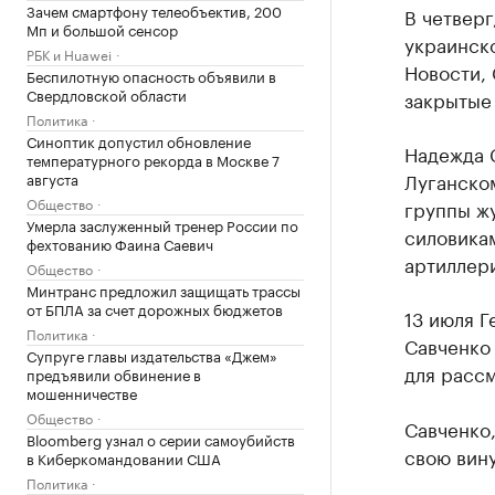
Зачем смартфону телеобъектив, 200
В четверг
Мп и большой сенсор
украинск
РБК и Huawei
Новости, 
Беспилотную опасность объявили в
Свердловской области
закрытые
Политика
Синоптик допустил обновление
Надежда С
температурного рекорда в Москве 7
Луганском
августа
Общество
группы ж
Умерла заслуженный тренер России по
силовикам
фехтованию Фаина Саевич
артиллер
Общество
Минтранс предложил защищать трассы
от БПЛА за счет дорожных бюджетов
13 июля Г
Политика
Савченко 
Супруге главы издательства «Джем»
для расс
предъявили обвинение в
мошенничестве
Общество
Савченко,
Bloomberg узнал о серии самоубийств
свою вину
в Киберкомандовании США
Политика