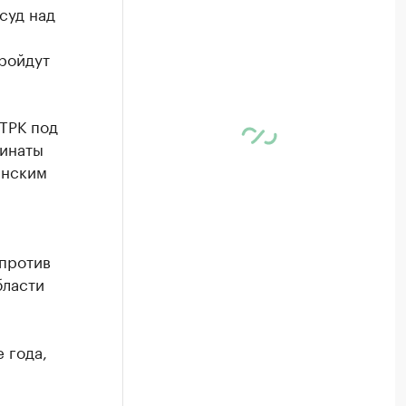
суд над
пройдут
ТРК под
динаты
инским
 против
бласти
 года,