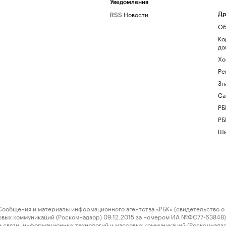
Уведомления
RSS Новости
Др
Об
Ко
до
Хо
Ре
Зн
Са
РБ
РБ
Шк
ения и материалы информационного агентства «РБК» (свидетельство о 
овых коммуникаций (Роскомнадзор) 09.12.2015 за номером ИА №ФС77-63848) 
 связи, информационных технологий и массовых коммуникаций (Роскомнадз