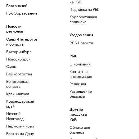
на РБК
База знаний
Подписка на РБК
РБК Образование
Корпоративная
подписка
Новости
регионов
Уведомления
Санкт-Петербург
RSS Новости
и область
Екатеринбург
РБК
Новосибирск
О компании
Омск
Контактная
Башкортостан
информация
Вологодская
Редакция
область
Размещение
Калининград
рекламы
Краснодарский
край
Другие
Нижний
продукты
Новгород
РБК
Пермский край
Облако для
бизнеса
Ростов-на-Дону