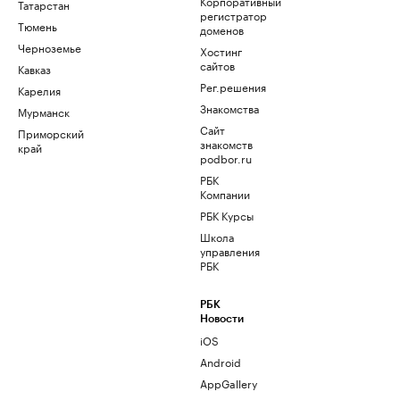
Корпоративный
Татарстан
регистратор
Тюмень
доменов
Черноземье
Хостинг
сайтов
Кавказ
Рег.решения
Карелия
Знакомства
Мурманск
Сайт
Приморский
знакомств
край
podbor.ru
РБК
Компании
РБК Курсы
Школа
управления
РБК
РБК
Новости
iOS
Android
AppGallery