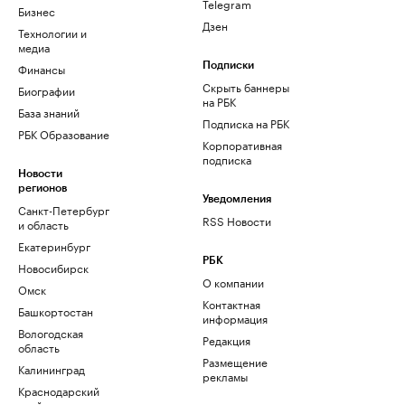
Telegram
Бизнес
Дзен
Технологии и
медиа
Финансы
Подписки
Скрыть баннеры
Биографии
на РБК
База знаний
Подписка на РБК
РБК Образование
Корпоративная
подписка
Новости
регионов
Уведомления
Санкт-Петербург
RSS Новости
и область
Екатеринбург
РБК
Новосибирск
О компании
Омск
Контактная
Башкортостан
информация
Вологодская
Редакция
область
Размещение
Калининград
рекламы
Краснодарский
край