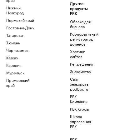
Другие
Нижний
продукты
Новгород
РБК
Пермский край
Облако для
бизнеса
Ростов-на-Дону
Корпоративный
Татарстан
регистратор
Тюмень
доменов
Черноземье
Хостинг
сайтов
Кавказ
Рег.решения
Карелия
Знакомства
Мурманск
Сайт
Приморский
знакомств
край
podbor.ru
РБК
Компании
РБК Курсы
Школа
управления
РБК