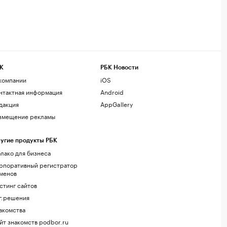
К
РБК Новости
компании
iOS
нтактная информация
Android
дакция
AppGallery
змещение рекламы
угие продукты РБК
лако для бизнеса
рпоративный регистратор
менов
стинг сайтов
г.решения
акомства
йт знакомств podbor.ru