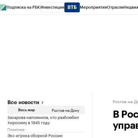
Подписка на РБК
Инвестиции
Мероприятия
Отрасли
Недви
РБК Курсы
РБК Life
Тренды
Визионеры
Национальные проекты
Горо
Спецпроекты СПб
Конференции СПб
Спецпроекты
Проверка конт
Ростов-на-Д
Все новости
Ростов-на-Дону
Весь мир
В Ро
Захарова напомнила, кто разбомбил
Хиросиму в 1945 году
упра
Политика
Экс-игрока сборной России