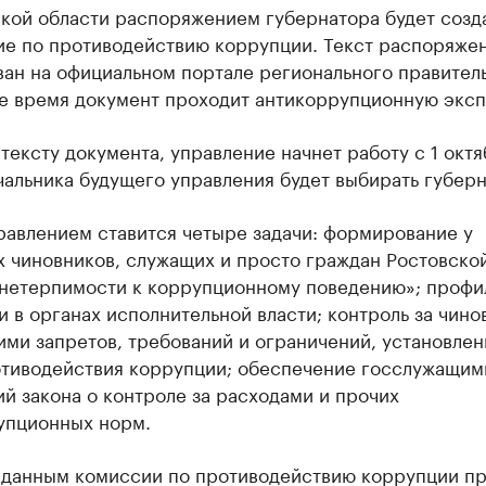
ской области распоряжением губернатора будет созд
ие по противодействию коррупции. Текст распоряже
ан на официальном портале регионального правитель
е время документ проходит антикоррупционную эксп
тексту документа, управление начнет работу с 1 октя
чальника будущего управления будет выбирать губерн
равлением ставится четыре задачи: формирование у
х чиновников, служащих и просто граждан Ростовско
«нетерпимости к коррупционному поведению»; профи
 в органах исполнительной власти; контроль за чин
ми запретов, требований и ограничений, установлен
отиводействия коррупции; обеспечение госслужащим
й закона о контроле за расходами и прочих
упционных норм.
 данным комиссии по противодействию коррупции п