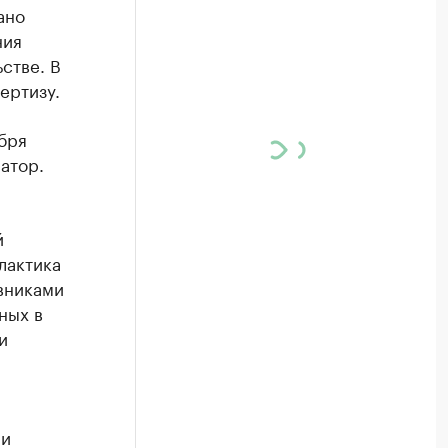
ано
ния
стве. В
ертизу.
бря
атор.
й
лактика
овниками
ных в
и
ри