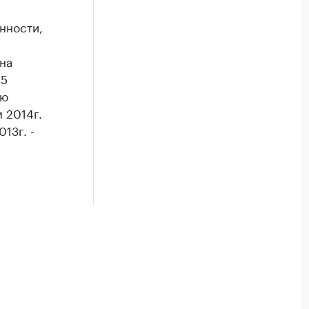
нности,
на
15
ню
 2014г.
13г. -