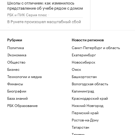
Школы с отличием: как изменилось
представление об учебе рядом с домом
РБК и ПИК Серия плюс
В Рунете произошел масштабный сбой
Технологии и медиа
В Японии заявили о запуске КНДР
снаряда «в сторону моря»
Рубрики
Новости регионов
Политика
Политика
Санкт-Петербург и область
В ЮФО зафиксировали самый низкий
Экономика
Екатеринбург
уровень строительной инфляции
Общество
Новосибирск
Ростов-на-Дону
Бизнес
Омск
Автомобиль наехал на пешеходов в
Омске, ранены восемь человек
Технологии и медиа
Башкортостан
Общество
Финансы
Вологодская область
Биографии
Калининград
Загрузить еще
База знаний
Краснодарский край
РБК Образование
Нижний Новгород
Пермский край
Ростов-на-Дону
Татарстан
Тюмень