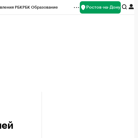
Ростов-на-Дону
вления РБК
РБК Образование
редитные рейтинги
Франшизы
Газета
ок наличной валюты
ией