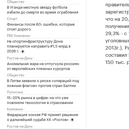
Общество
правитель
В Уганде местную звезду футбола
зарегист
избили до смерти во время ограбления
что на 20
Спорт
Финансы после 60: ошибки, которые
получения
стоят дорого
29,3% - с
РБК Компании
уголовны
На спортинфраструктуру Дона
планируется направить ₽1,5 млрд в
2013г.). 
2026 г.
составил 
Ростов-на-Дону
150 тыс. 
Аномальная жара не отпугнула россиян
от европейских пляжных курортов
Общество
В Литве заявили о риске «операций под
ложным флагом» против стран Балтии
Политика
15–20% рынка в цифре: на что уже
повлияли технологии в страховании
Компании
Федерация хоккея РФ примет решение
о дальнейшей судьбе ХК «Ростов»
Ростов-на-Дону