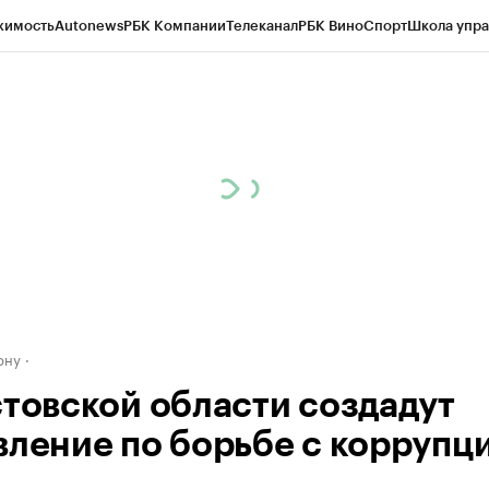
жимость
Autonews
РБК Компании
Телеканал
РБК Вино
Спорт
Школа упра
д
Стиль
Крипто
РБК Бизнес-среда
Дискуссионный клуб
Исследования
К
рагентов
Политика
Экономика
Бизнес
Технологии и медиа
Финансы
Рын
ону
стовской области создадут
вление по борьбе с коррупц