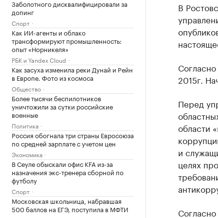
Заболотного дисквалифицировали за
В Ростов
допинг
управлен
Спорт
опубликов
Как ИИ-агенты и облако
трансформируют промышленность:
настояще
опыт «Норникеля»
РБК и Yandex Cloud
Согласно 
Как засуха изменила реки Дунай и Рейн
в Европе. Фото из космоса
2015г. На
Общество
Более тысячи беспилотников
Перед уп
уничтожили за сутки российские
областны
военные
Политика
области 
Россия обогнала три страны Евросоюза
коррупции
по средней зарплате с учетом цен
и служащи
Экономика
целях пр
В Сеуле обыскали офис KFA из-за
назначения экс-тренера сборной по
требовани
футболу
антикорр
Спорт
Московская школьница, набравшая
500 баллов на ЕГЭ, поступила в МФТИ
Согласно