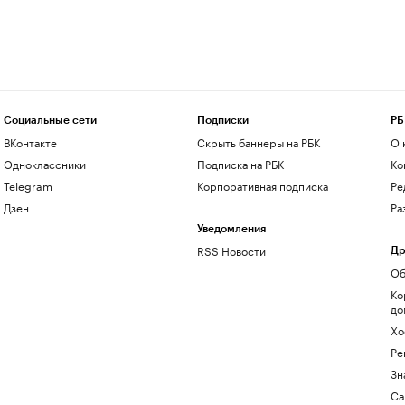
Социальные сети
Подписки
РБ
ВКонтакте
Скрыть баннеры на РБК
О 
Одноклассники
Подписка на РБК
Ко
Telegram
Корпоративная подписка
Ре
Дзен
Ра
Уведомления
RSS Новости
Др
Об
Ко
до
Хо
Ре
Зн
Са