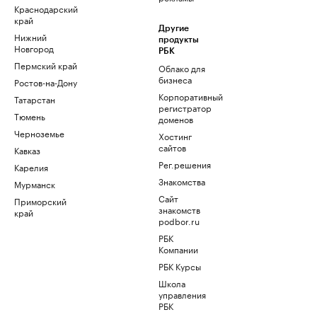
Краснодарский
край
Другие
Нижний
продукты
Новгород
РБК
Пермский край
Облако для
бизнеса
Ростов-на-Дону
Корпоративный
Татарстан
регистратор
Тюмень
доменов
Черноземье
Хостинг
сайтов
Кавказ
Рег.решения
Карелия
Знакомства
Мурманск
Сайт
Приморский
знакомств
край
podbor.ru
РБК
Компании
РБК Курсы
Школа
управления
РБК