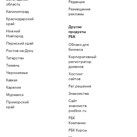
Редакция
область
Размещение
Калининград
рекламы
Краснодарский
край
Другие
Нижний
продукты
Новгород
РБК
Пермский край
Облако для
бизнеса
Ростов-на-Дону
Корпоративный
Татарстан
регистратор
Тюмень
доменов
Черноземье
Хостинг
сайтов
Кавказ
Рег.решения
Карелия
Знакомства
Мурманск
Сайт
Приморский
знакомств
край
podbor.ru
РБК
Компании
РБК Курсы
Школа