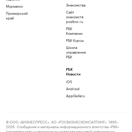
Знакомства
Мурманск
Сайт
Приморский
знакомств
край
podbor.ru
РБК
Компании
РБК Курсы
Школа
управления
РБК
РБК
Новости
iOS
Android
AppGallery
© ООО «БИЗНЕСПРЕСС», АО «РОСБИЗНЕСКОНСАЛТИНГ», 1995–
2026. Сообщения и материалы информационного агентства «РБК»
(свидетельство о регистрации средства массовой информации