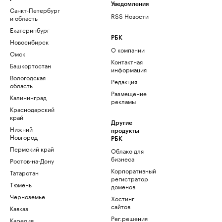
Уведомления
Санкт-Петербург
RSS Новости
и область
Екатеринбург
РБК
Новосибирск
О компании
Омск
Контактная
Башкортостан
информация
Вологодская
Редакция
область
Размещение
Калининград
рекламы
Краснодарский
край
Другие
Нижний
продукты
Новгород
РБК
Пермский край
Облако для
бизнеса
Ростов-на-Дону
Корпоративный
Татарстан
регистратор
Тюмень
доменов
Черноземье
Хостинг
сайтов
Кавказ
Рег.решения
Карелия