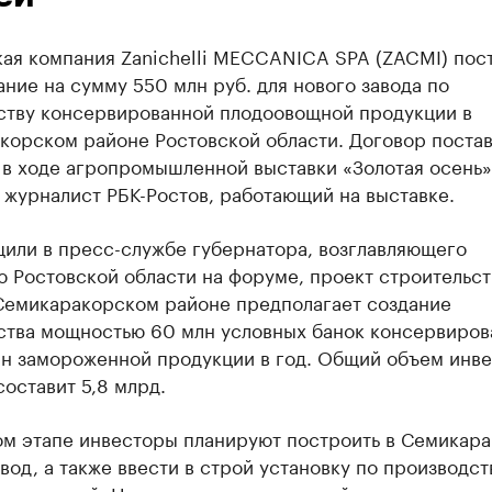
кая компания Zanichelli MECCANICA SPA (ZACMI) пос
ние на сумму 550 млн руб. для нового завода по
ству консервированной плодоовощной продукции в
корском районе Ростовской области. Договор поста
 в ходе агропромышленной выставки «Золотая осень»
 журналист РБК-Ростов, работающий на выставке.
щили в пресс-службе губернатора, возглавляющего
 Ростовской области на форуме, проект строительст
 Семикаракорском районе предполагает создание
ства мощностью 60 млн условных банок консервиров
онн замороженной продукции в год. Общий объем инв
составит 5,8 млрд.
ом этапе инвесторы планируют построить в Семикар
вод, а также ввести в строй установку по производст