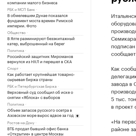
компании малого бизнеса
РБК и МСП Банк
Итальянс
В обмелевшем Дунае показался
фундамент моста времен Римской
оборудова
империи. Фото
производ
Общество
Семикара
В Ялте разминируют безэкипажный
катер, выброшенный на берег
подписан
Политика
сообщает
Российский защитник Мироманов
вернулся из НХЛ и перешел в СКА
Как сооб
Спорт
Как работает крупнейшая товарно-
делегацию
сырьевая биржа страны
завода в
РБК и Петербургская Биржа
производ
Верховный суд сообщил об иске о
снятии «Яблока» с выборов
5 тыс. т
Политика
в проект 
Объем запасов русского осетра в
Азовском море вырос вдвое за год
«На перв
Ростов-на-Дону
районе за
ВТБ продал бывший офис банка
«Открытие» в центре Москвы