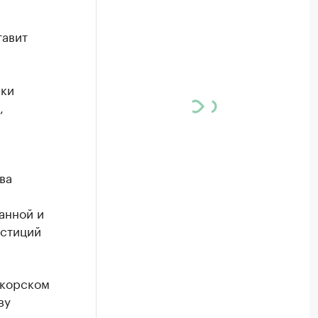
тавит
вки
,
ва
анной и
естиций
акорском
ву