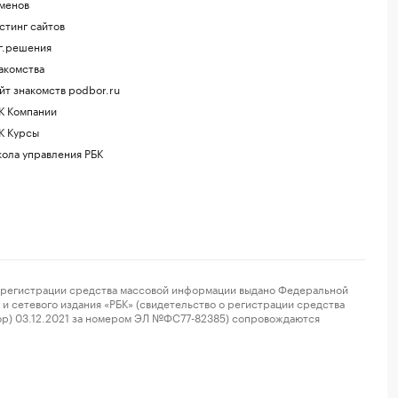
менов
стинг сайтов
г.решения
акомства
йт знакомств podbor.ru
К Компании
К Курсы
ола управления РБК
регистрации средства массовой информации выдано Федеральной
и сетевого издания «РБК» (свидетельство о регистрации средства
ор) 03.12.2021 за номером ЭЛ №ФС77-82385) сопровождаются