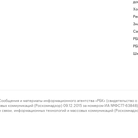
до
Хо
Ре
Зн
Са
РБ
РБ
Шк
ения и материалы информационного агентства «РБК» (свидетельство о 
овых коммуникаций (Роскомнадзор) 09.12.2015 за номером ИА №ФС77-63848) 
 связи, информационных технологий и массовых коммуникаций (Роскомнадз