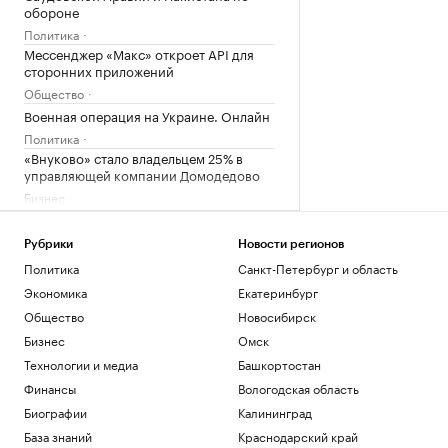
обороне
Политика
Мессенджер «Макс» откроет API для
сторонних приложений
Общество
Военная операция на Украине. Онлайн
Политика
«Внуково» стало владельцем 25% в
управляющей компании Домодедово
Бизнес
Пляжи, замки, марципан: гастрогид по
Калининградской области
Рубрики
Новости регионов
РБК и РСХБ
Политика
Санкт-Петербург и область
Экономика
Екатеринбург
Загрузить еще
Общество
Новосибирск
Бизнес
Омск
Технологии и медиа
Башкортостан
Финансы
Вологодская область
Биографии
Калининград
База знаний
Краснодарский край