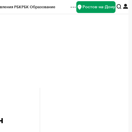
Ростов-на-Дону
вления РБК
РБК Образование
редитные рейтинги
Франшизы
Газета
ок наличной валюты
н