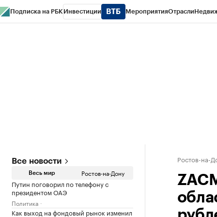
Подписка на РБК
Инвестиции
Мероприятия
Отрасли
Недви
РБК Курсы
РБК Life
Тренды
Визионеры
Национальные проекты
Горо
Спецпроекты СПб
Конференции СПб
Спецпроекты
Проверка конт
Ростов-на-Д
Все новости
Ростов-на-Дону
Весь мир
ZACM
Путин поговорил по телефону с
президентом ОАЭ
обла
Политика
Как выход на фондовый рынок изменил
рубл