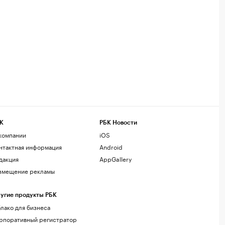
К
РБК Новости
компании
iOS
нтактная информация
Android
дакция
AppGallery
змещение рекламы
угие продукты РБК
лако для бизнеса
рпоративный регистратор