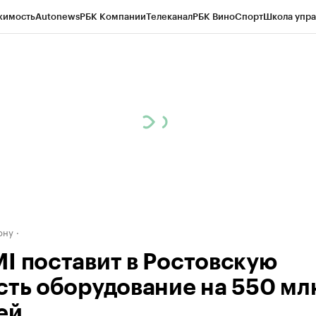
жимость
Autonews
РБК Компании
Телеканал
РБК Вино
Спорт
Школа упра
д
Стиль
Крипто
РБК Бизнес-среда
Дискуссионный клуб
Исследования
К
рагентов
Политика
Экономика
Бизнес
Технологии и медиа
Финансы
Рын
ону
I поставит в Ростовскую
сть оборудование на 550 мл
ей