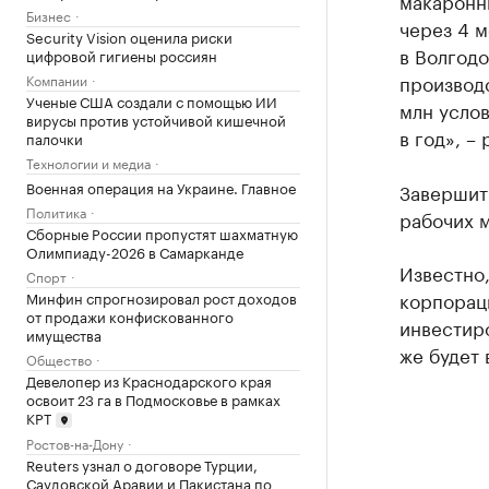
макаронны
Бизнес
через 4 м
Security Vision оценила риски
в Волгодо
цифровой гигиены россиян
производ
Компании
Ученые США создали с помощью ИИ
млн услов
вирусы против устойчивой кишечной
в год», –
палочки
Технологии и медиа
Военная операция на Украине. Главное
Завершить
Политика
рабочих м
Сборные России пропустят шахматную
Олимпиаду-2026 в Самарканде
Известно
Спорт
корпорац
Минфин спрогнозировал рост доходов
от продажи конфискованного
инвестиро
имущества
же будет 
Общество
Девелопер из Краснодарского края
освоит 23 га в Подмосковье в рамках
КРТ
Ростов-на-Дону
Reuters узнал о договоре Турции,
Саудовской Аравии и Пакистана по