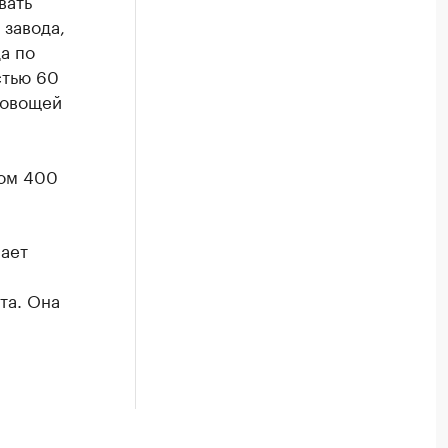
вать
 завода,
а по
стью 60
 овощей
том 400
ает
та. Она