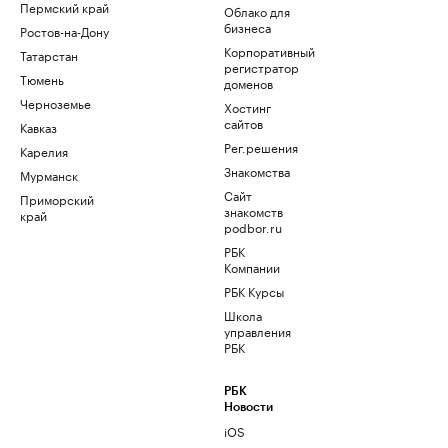
Пермский край
Облако для
бизнеса
Ростов-на-Дону
Корпоративный
Татарстан
регистратор
Тюмень
доменов
Черноземье
Хостинг
сайтов
Кавказ
Рег.решения
Карелия
Знакомства
Мурманск
Сайт
Приморский
знакомств
край
podbor.ru
РБК
Компании
РБК Курсы
Школа
управления
РБК
РБК
Новости
iOS