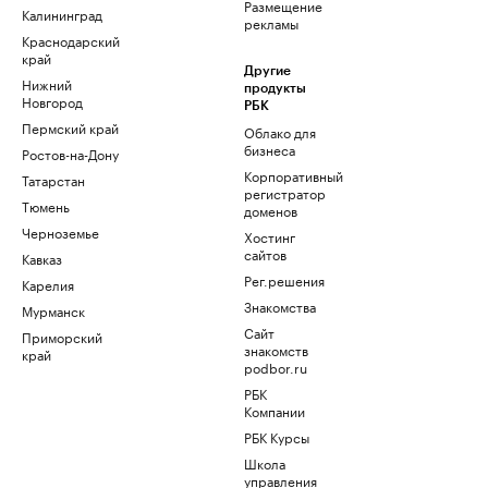
Размещение
Калининград
рекламы
Краснодарский
край
Другие
Нижний
продукты
Новгород
РБК
Пермский край
Облако для
бизнеса
Ростов-на-Дону
Корпоративный
Татарстан
регистратор
Тюмень
доменов
Черноземье
Хостинг
сайтов
Кавказ
Рег.решения
Карелия
Знакомства
Мурманск
Сайт
Приморский
знакомств
край
podbor.ru
РБК
Компании
РБК Курсы
Школа
управления