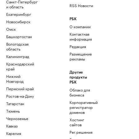
Санкт-Петербург
RSS Новости
и область
Екатеринбург
РБК
Новосибирск
О компании
Омск
Контактная
Башкортостан
информация
Вологодская
Редакция
область
Размещение
Калининград
рекламы
Краснодарский
край
Другие
Нижний
продукты
Новгород
РБК
Пермский край
Облако для
бизнеса
Ростов-на-Дону
Корпоративный
Татарстан
регистратор
Тюмень
доменов
Черноземье
Хостинг
сайтов
Кавказ
Рег.решения
Карелия