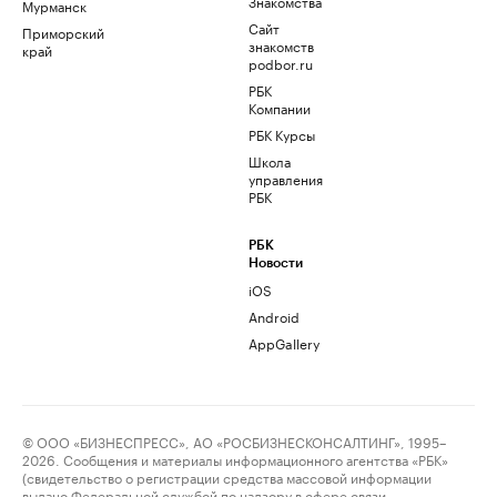
Знакомства
Мурманск
Сайт
Приморский
знакомств
край
podbor.ru
РБК
Компании
РБК Курсы
Школа
управления
РБК
РБК
Новости
iOS
Android
AppGallery
© ООО «БИЗНЕСПРЕСС», АО «РОСБИЗНЕСКОНСАЛТИНГ», 1995–
2026. Сообщения и материалы информационного агентства «РБК»
(свидетельство о регистрации средства массовой информации
выдано Федеральной службой по надзору в сфере связи,