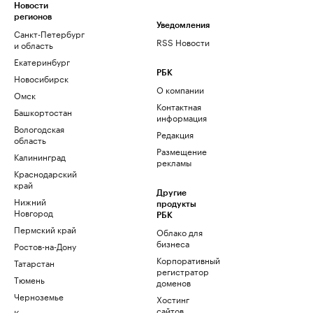
Новости
регионов
Уведомления
Санкт-Петербург
RSS Новости
и область
Екатеринбург
РБК
Новосибирск
О компании
Омск
Контактная
Башкортостан
информация
Вологодская
Редакция
область
Размещение
Калининград
рекламы
Краснодарский
край
Другие
Нижний
продукты
Новгород
РБК
Пермский край
Облако для
бизнеса
Ростов-на-Дону
Корпоративный
Татарстан
регистратор
Тюмень
доменов
Черноземье
Хостинг
сайтов
Кавказ