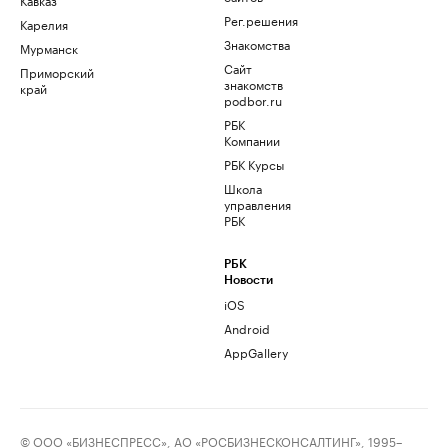
Рег.решения
Карелия
Знакомства
Мурманск
Сайт
Приморский
знакомств
край
podbor.ru
РБК
Компании
РБК Курсы
Школа
управления
РБК
РБК
Новости
iOS
Android
AppGallery
© ООО «БИЗНЕСПРЕСС», АО «РОСБИЗНЕСКОНСАЛТИНГ», 1995–