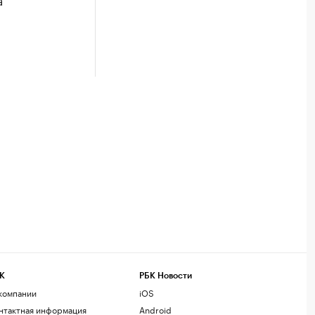
К
РБК Новости
компании
iOS
нтактная информация
Android