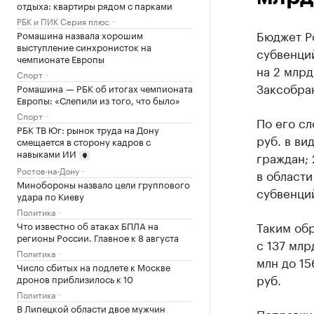
отдыха: квартиры рядом с парками
РБК и ПИК Серия плюс
Бюджет Р
Ромашина назвала хорошим
выступление синхронисток на
субвенций
чемпионате Европы
на 2 млрд
Спорт
Заксобра
Ромашина — РБК об итогах чемпионата
Европы: «Слепили из того, что было»
Спорт
По его сл
РБК ТВ Юг: рынок труда на Дону
руб. в ви
смещается в сторону кадров с
навыками ИИ
граждан;
Ростов-на-Дону
в области
Минобороны назвало цели группового
субвенци
удара по Киеву
Политика
Таким об
Что известно об атаках БПЛА на
регионы России. Главное к 8 августа
с 137 млр
Политика
млн до 15
Число сбитых на подлете к Москве
руб.
дронов приблизилось к 10
Политика
В Липецкой области двое мужчин
Поправки 