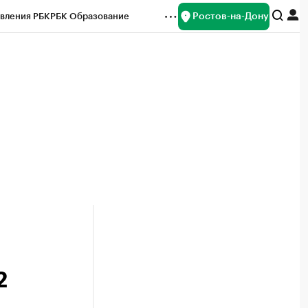
Ростов-на-Дону
вления РБК
РБК Образование
редитные рейтинги
Франшизы
Газета
ок наличной валюты
2