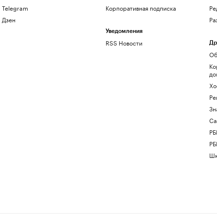
Telegram
Корпоративная подписка
Ре
Дзен
Ра
Уведомления
RSS Новости
Др
Об
Ко
до
Хо
Ре
Зн
Са
РБ
РБ
Шк