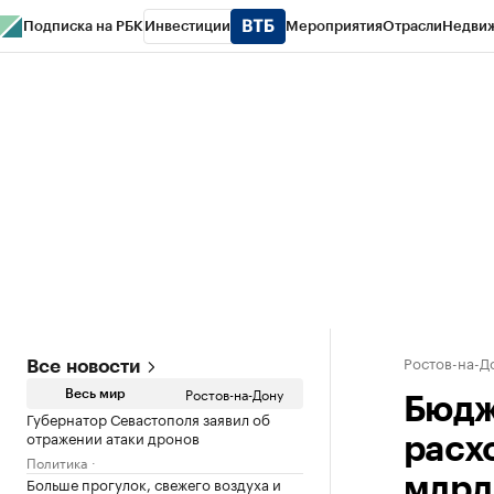
Подписка на РБК
Инвестиции
Мероприятия
Отрасли
Недви
РБК Курсы
РБК Life
Тренды
Визионеры
Национальные проекты
Горо
Спецпроекты СПб
Конференции СПб
Спецпроекты
Проверка конт
Ростов-на-Д
Все новости
Ростов-на-Дону
Весь мир
Бюдж
Губернатор Севастополя заявил об
отражении атаки дронов
расх
Политика
Больше прогулок, свежего воздуха и
млрд