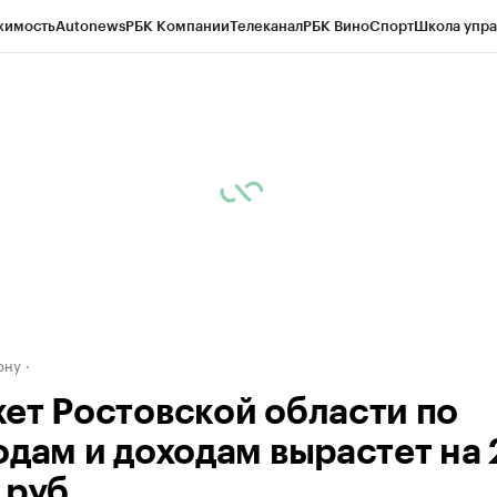
жимость
Autonews
РБК Компании
Телеканал
РБК Вино
Спорт
Школа упра
д
Стиль
Крипто
РБК Бизнес-среда
Дискуссионный клуб
Исследования
К
рагентов
Политика
Экономика
Бизнес
Технологии и медиа
Финансы
Рын
ону
ет Ростовской области по
одам и доходам вырастет на 
 руб.