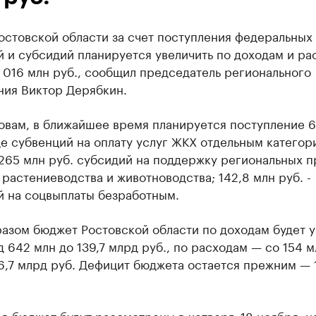
остовской области за счет поступления федеральных
 и субсидий планируется увеличить по доходам и ра
 016 млн руб., сообщил председатель регионального
ния Виктор Дерябкин.
овам, в ближайшее время планируется поступление 6
де субвенций на оплату услуг ЖКХ отдельным категор
 265 млн руб. субсидий на поддержку региональных 
 растениеводства и животноводства; 142,8 млн руб. -
й на соцвыплаты безработным.
разом бюджет Ростовской области по доходам будет 
д 642 млн до 139,7 млрд руб., по расходам — со 154 
6,7 млрд руб. Дефицит бюджета остается прежним — 
в бюджет будут рассмотрены в четверг, 18 ноября, н