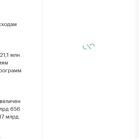
сходам
21,1 млн
иям
программ
увеличен
млрд 656
17 млрд
а