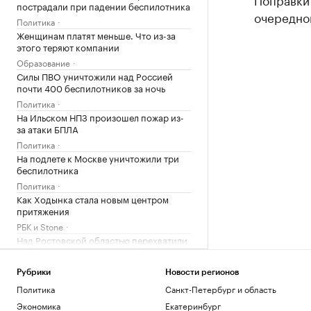
пострадали при падении беспилотника
очередно
Политика
Женщинам платят меньше. Что из-за
этого теряют компании
Образование
Силы ПВО уничтожили над Россией
почти 400 беспилотников за ночь
Политика
На Ильском НПЗ произошел пожар из-
за атаки БПЛА
Политика
На подлете к Москве уничтожили три
беспилотника
Политика
Как Ходынка стала новым центром
притяжения
РБК и Stone
Над Ростовской областью перехватили
более 30 беспилотников
Политика
Рубрики
Новости регионов
Украинские дроны атаковали
Политика
Санкт-Петербург и область
промпредприятие в Самарской
области
Экономика
Екатеринбург