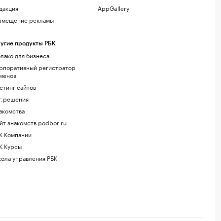
дакция
AppGallery
змещение рекламы
угие продукты РБК
лако для бизнеса
рпоративный регистратор
менов
стинг сайтов
г.решения
акомства
йт знакомств podbor.ru
К Компании
К Курсы
ола управления РБК