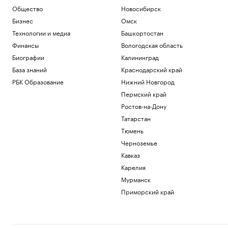
Политика
Общество
Новосибирск
Зачем смартфону телеобъектив, 200
Бизнес
Омск
Мп и большой сенсор
Технологии и медиа
Башкортостан
РБК и Huawei
Финансы
Вологодская область
Новая Зеландия анонсировала 36-й
пакет санкций против России
Биографии
Калининград
Политика
База знаний
Краснодарский край
Bloomberg узнал, что Украина
РБК Образование
Нижний Новгород
пообещала США больше не атаковать
КТК
Пермский край
Политика
Ростов-на-Дону
Axios узнал, что OpenAI замедлила
Татарстан
разработку ИИ-модели Astra
Тюмень
Технологии и медиа
Черноземье
Загрузить еще
Кавказ
Карелия
Мурманск
Приморский край