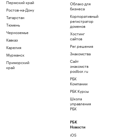
Пермский край
Облако для
бизнеса
Ростов-на-Дону
Корпоративный
Татарстан
регистратор
Тюмень
доменов
Черноземье
Хостинг
сайтов
Кавказ
Рег.решения
Карелия
Знакомства
Мурманск
Сайт
Приморский
знакомств
край
podbor.ru
РБК
Компании
РБК Курсы
Школа
управления
РБК
РБК
Новости
iOS