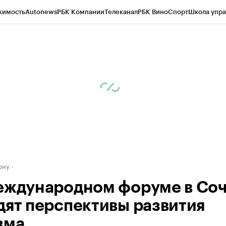
жимость
Autonews
РБК Компании
Телеканал
РБК Вино
Спорт
Школа упра
д
Стиль
Крипто
РБК Бизнес-среда
Дискуссионный клуб
Исследования
К
рагентов
Политика
Экономика
Бизнес
Технологии и медиа
Финансы
Рын
ону
еждународном форуме в Со
дят перспективы развития
зма