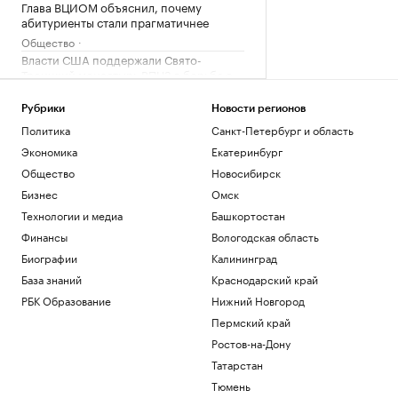
Глава ВЦИОМ объяснил, почему
абитуриенты стали прагматичнее
Общество
Власти США поддержали Свято-
Троицкий монастырь РПЦЗ в борьбе с
ветряками
Общество
Рубрики
Новости регионов
Трамп обжалует запрет на
Политика
Санкт-Петербург и область
строительство бального зала в Белом
Экономика
Екатеринбург
доме
Общество
Новосибирск
Политика
Как выглядит портрет абитуриента в
Бизнес
Омск
2026 году. Видео РБК
Технологии и медиа
Башкортостан
Общество
Финансы
Вологодская область
В США рассказали, как помогли
Биографии
Калининград
снарядам из Сербии попасть на
Украину
База знаний
Краснодарский край
Политика
РБК Образование
Нижний Новгород
Пермский край
Загрузить еще
Ростов-на-Дону
Татарстан
Тюмень