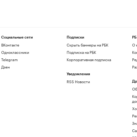
Социальные сети
Подписки
РБ
ВКонтакте
Скрыть баннеры на РБК
О 
Одноклассники
Подписка на РБК
Ко
Telegram
Корпоративная подписка
Ре
Дзен
Ра
Уведомления
RSS Новости
Др
Об
Ко
до
Хо
Ре
Зн
Са