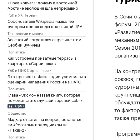
«Ноев ковчег»: почему в восточной
Арктике эволюция шла непрерывно
РБК и УК Первая
В Сочи с 
Сооснователь Wikipedia назвал ее
форум. 2
рупором пропаганды под эгидой ЦРУ
«Развитие
Технологии и медиа
механизмы
Зеленский встретился с президентом
Сербии Вучичем
Сезон 20
Политика
организа
Как устроены приватные террасы в
квартирах «Серии плюс»
На конгр
РБК и ПИК Серия плюс
Экс-президент Финляндии усомнился в
союзов, г
сценарии нападения России на НАТО
курортны
Политика
крупнейш
Глава «Эксмо» назвал книгу, которая
поможет стать «лучшей версией себя»
обсуждат
РАДИО
те фактор
Общество
также пре
Мадьяр ответил на вопрос, останется
ли «Росатом» подрядчиком на
«Пакш-2»
Программ
Политика