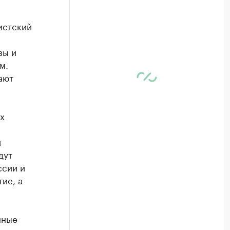
истский
вы и
м.
ают
х
и
дут
ссии и
ие, а
нные