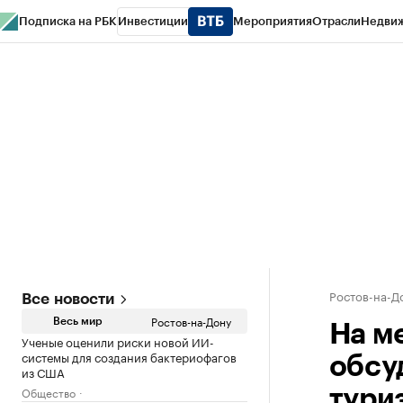
Подписка на РБК
Инвестиции
Мероприятия
Отрасли
Недви
РБК Курсы
РБК Life
Тренды
Визионеры
Национальные проекты
Горо
Спецпроекты СПб
Конференции СПб
Спецпроекты
Проверка конт
Ростов-на-Д
Все новости
Ростов-на-Дону
Весь мир
На м
Ученые оценили риски новой ИИ-
системы для создания бактериофагов
обсу
из США
Общество
тури