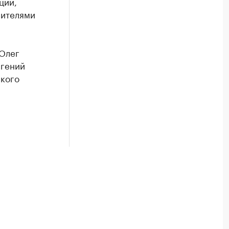
ции,
вителями
 Олег
вгений
ского