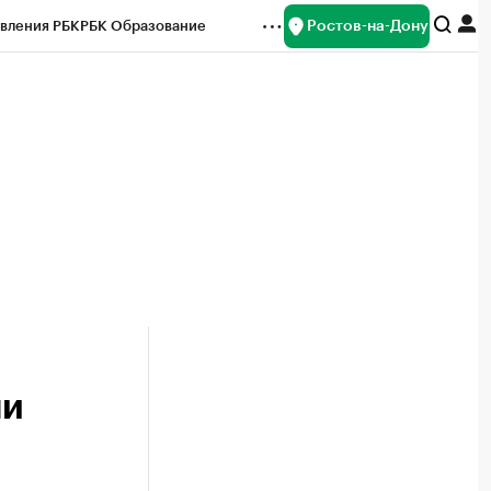
Ростов-на-Дону
вления РБК
РБК Образование
редитные рейтинги
Франшизы
Газета
ок наличной валюты
чи