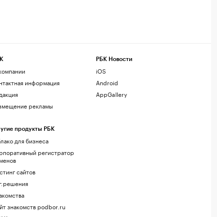
К
РБК Новости
компании
iOS
нтактная информация
Android
дакция
AppGallery
змещение рекламы
угие продукты РБК
лако для бизнеса
рпоративный регистратор
менов
стинг сайтов
г.решения
акомства
йт знакомств podbor.ru