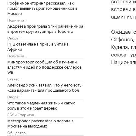
встречи 
Росфинмониторинг рассказал, как
встречи в
помог выявить криптомошенников в
Москве
админист
Политика
Андреева проиграла 34-й ракетке мира
Ожидается
в третьем круге турнира в Торонто
Спорт
Сафонов,
РПЦ ответила на призыв уйти из
Куделя, г
Африки
союза ту
Политика
Национал
Минпромторг сообщил об изучении
властями идей по поддержке селлеров
WB
Бизнес
Александр Усик заявил, что у него есть
«два варианта» для прощального боя
Спорт
Что такое медленная жизнь и какую
роль в этом играет дерево
РБК и Старквуд
Метеоролог рассказала о погоде в
Москве на выходных
Общество