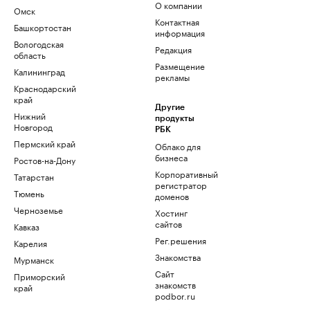
О компании
Омск
Контактная
Башкортостан
информация
Вологодская
Редакция
область
Размещение
Калининград
рекламы
Краснодарский
край
Другие
Нижний
продукты
Новгород
РБК
Пермский край
Облако для
бизнеса
Ростов-на-Дону
Корпоративный
Татарстан
регистратор
Тюмень
доменов
Черноземье
Хостинг
сайтов
Кавказ
Рег.решения
Карелия
Знакомства
Мурманск
Сайт
Приморский
знакомств
край
podbor.ru