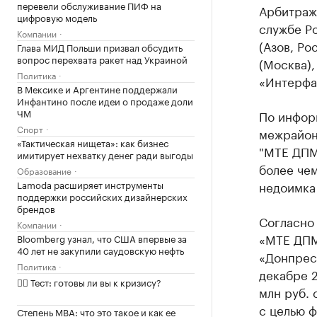
перевели обслуживание ПИФ на
Арбитраж
цифровую модель
службе Р
Компании
(Азов, Ро
Глава МИД Польши призвал обсудить
вопрос перехвата ракет над Украиной
(Москва),
Политика
«Интерфа
В Мексике и Аргентине поддержали
Инфантино после идеи о продаже доли
ЧМ
По информ
Спорт
межрайон
«Тактическая нищета»: как бизнес
"МТЕ ДПМ"
имитирует нехватку денег ради выгоды
более чем
Образование
Lamoda расширяет инструменты
недоимка 
поддержки российских дизайнерских
брендов
Согласно
Компании
«МТЕ ДПМ
Bloomberg узнал, что США впервые за
40 лет не закупили саудовскую нефть
«Донпрес
Политика
декабре 2
✍🏻 Тест: готовы ли вы к кризису?
млн руб. 
с целью 
Степень MBA: что это такое и как ее