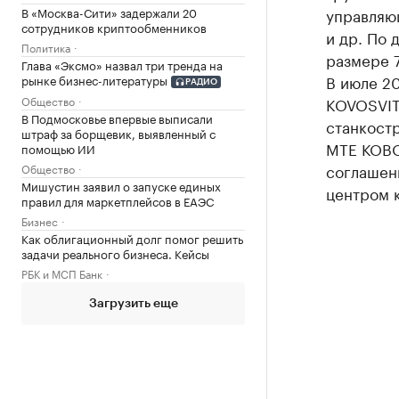
В «Москва-Сити» задержали 20
управляю
сотрудников криптообменников
и др. По 
Политика
размере 
Глава «Эксмо» назвал три тренда на
В июле 20
рынке бизнес-литературы
РАДИО
KOVOSVIT
Общество
В Подмосковье впервые выписали
станкост
штраф за борщевик, выявленный с
МТЕ КОВО
помощью ИИ
соглашени
Общество
Мишустин заявил о запуске единых
центром к
правил для маркетплейсов в ЕАЭС
Бизнес
Как облигационный долг помог решить
задачи реального бизнеса. Кейсы
РБК и МСП Банк
Загрузить еще