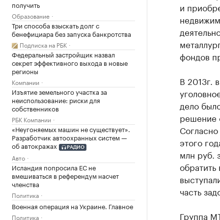
получить
и приобр
Образование
недвижим
Три способа взыскать долг с
деятельно
бенефициара без запуска банкротства
металлур
Подписка на РБК
Федеральный застройщик назвал
фондов п
секрет эффективного выхода в новые
регионы
В 2013г.
Компании
Изъятие земельного участка за
уголовное
неиспользование: риски для
дело был
собственников
решение 
РБК Компании
Согласно
«Неугоняемых машин не существует».
Разработчик автоохранных систем —
этого год
об автокражах
РАДИО
млн руб. 
Авто
обратить 
Исландия попросила ЕС не
вмешиваться в референдум насчет
выступали
членства
часть за
Политика
Военная операция на Украине. Главное
Группа МТ
Политика