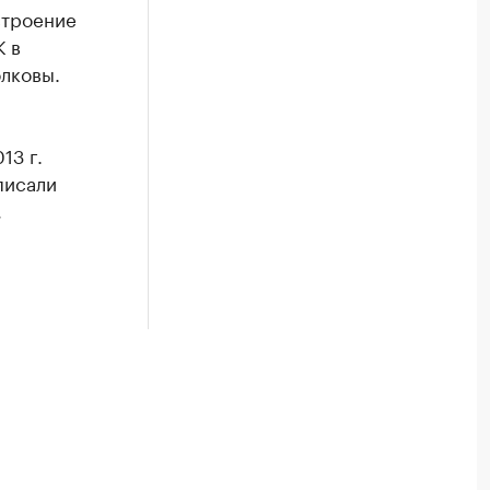
строение
К в
лковы.
13 г.
писали
,