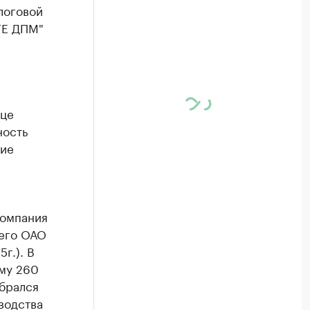
логовой
ТЕ ДПМ"
ице
ность
ние
компания
шего ОАО
г.). В
мму 260
 брался
водства