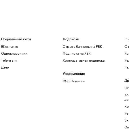
Социальные сети
Подписки
РБ
ВКонтакте
Скрыть баннеры на РБК
О 
Одноклассники
Подписка на РБК
Ко
Telegram
Корпоративная подписка
Ре
Дзен
Ра
Уведомления
RSS Новости
Др
Об
Ко
до
Хо
Ре
Зн
Са