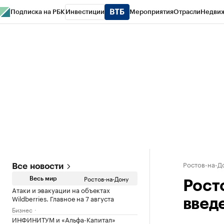
Подписка на РБК
Инвестиции
Мероприятия
Отрасли
Недви
РБК Курсы
РБК Life
Тренды
Визионеры
Национальные проекты
Горо
Спецпроекты СПб
Конференции СПб
Спецпроекты
Проверка конт
Ростов-на-Д
Все новости
Ростов-на-Дону
Весь мир
Рост
Атаки и эвакуации на объектах
Wildberries. Главное на 7 августа
введ
Бизнес
ИНФИНИТУМ и «Альфа-Капитал»