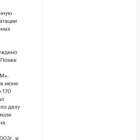
нную
атации
вных
уждено
 Позже
М».
 в июне
 170
ал
по делу
июле
на.
003г. и