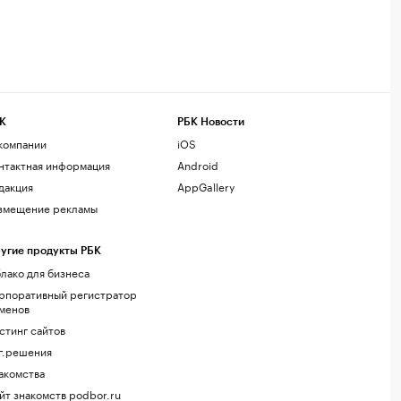
К
РБК Новости
компании
iOS
нтактная информация
Android
дакция
AppGallery
змещение рекламы
угие продукты РБК
лако для бизнеса
рпоративный регистратор
менов
стинг сайтов
г.решения
акомства
йт знакомств podbor.ru