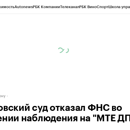
жимость
Autonews
РБК Компании
Телеканал
РБК Вино
Спорт
Школа упра
д
Стиль
Крипто
РБК Бизнес-среда
Дискуссионный клуб
Исследования
К
рагентов
Политика
Экономика
Бизнес
Технологии и медиа
Финансы
Рын
ону
овский суд отказал ФНС во
ении наблюдения на "МТЕ Д