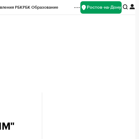
Ростов-на-Дону
вления РБК
РБК Образование
редитные рейтинги
Франшизы
Газета
ок наличной валюты
ПМ"