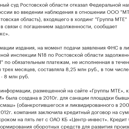
ный суд Ростовской области отказал Федеральной на
оссии во введении наблюдения в отношении ООО "М
стовская область), входящего в холдинг "Группа МТЕ"
 в связи с погашением задолженности, сообщает
кс».
ации издания, на момент подачи заявления ФНС в л
ной инспекции N18 по Ростовской области задолжен
 по обязательным платежам, не исполненная в тече
 трех месяцев, составляла 8,25 млн руб., в том числе
- 8 млн руб.
 информации, размещенной на сайте «Группы МТЕ», 
» была создана в 2010г. для санации площадки быв
смаш» (обанкротившегося и ликвидированного в 2005
012г. компания заключила кредитный договор на су
сроком на пять лет с ОАО КБ «Центр-инвест». Кредит
формирования оборотных средств для развития произ