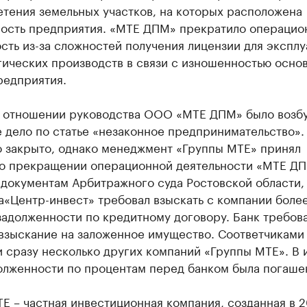
етения земельных участков, на которых расположена
ость предприятия. «МТЕ ДПМ» прекратило операцио
сть из-за сложностей получения лицензии для эксплу
гических производств в связи с изношенностью осно
редприятия.
 в отношении руководства ООО «МТЕ ДПМ» было возб
 дело по статье «незаконное предпринимательство».
о закрыто, однако менеджмент «Группы МТЕ» принял
о прекращении операционной деятельности «МТЕ ДП
 документам Арбитражного суда Ростовской области,
а«Центр-инвест» требовал взыскать с компании более
задолженности по кредитному договору. Банк требов
взыскание на заложенное имущество. Соответчиками 
 сразу несколько других компаний «Группы МТЕ». В 
долженности по процентам перед банком была погаше
Е – частная инвестиционная компания, созданная в 2