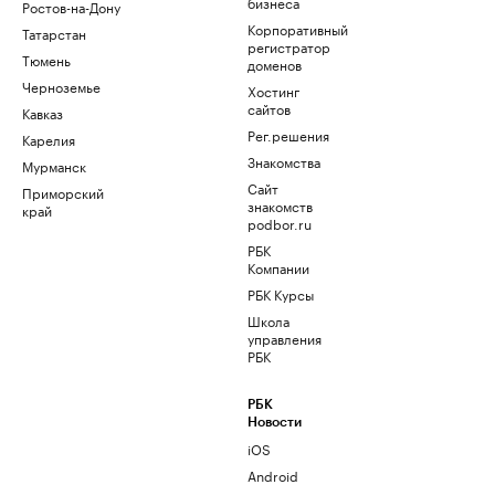
бизнеса
Ростов-на-Дону
Корпоративный
Татарстан
регистратор
Тюмень
доменов
Черноземье
Хостинг
сайтов
Кавказ
Рег.решения
Карелия
Знакомства
Мурманск
Сайт
Приморский
знакомств
край
podbor.ru
РБК
Компании
РБК Курсы
Школа
управления
РБК
РБК
Новости
iOS
Android