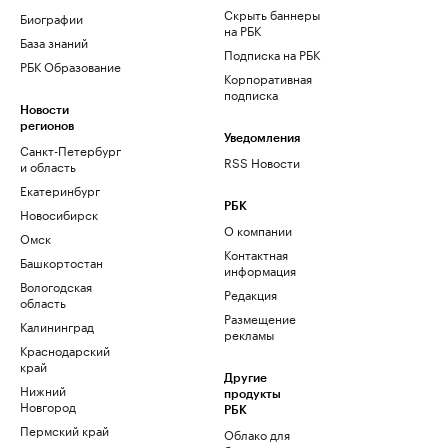
Скрыть баннеры
Биографии
на РБК
База знаний
Подписка на РБК
РБК Образование
Корпоративная
подписка
Новости
регионов
Уведомления
Санкт-Петербург
RSS Новости
и область
Екатеринбург
РБК
Новосибирск
О компании
Омск
Контактная
Башкортостан
информация
Вологодская
Редакция
область
Размещение
Калининград
рекламы
Краснодарский
край
Другие
Нижний
продукты
Новгород
РБК
Пермский край
Облако для