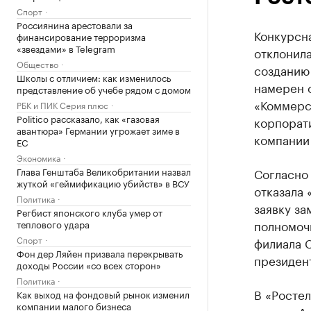
Спорт
Россиянина арестовали за
Конкурсн
финансирование терроризма
«звездами» в Telegram
отклонила
Общество
созданию 
Школы с отличием: как изменилось
намерен 
представление об учебе рядом с домом
«Коммерс
РБК и ПИК Серия плюс
Politico рассказало, как «газовая
корпорат
авантюра» Германии угрожает зиме в
компании
ЕС
Экономика
Глава Генштаба Великобритании назвал
Согласно
жуткой «геймификацию убийств» в ВСУ
отказала 
Политика
заявку з
Регбист японского клуба умер от
полномочи
теплового удара
Спорт
филиала С
Фон дер Ляйен призвала перекрывать
президент
доходы России «со всех сторон»
Политика
В «Росте
Как выход на фондовый рынок изменил
компании малого бизнеса