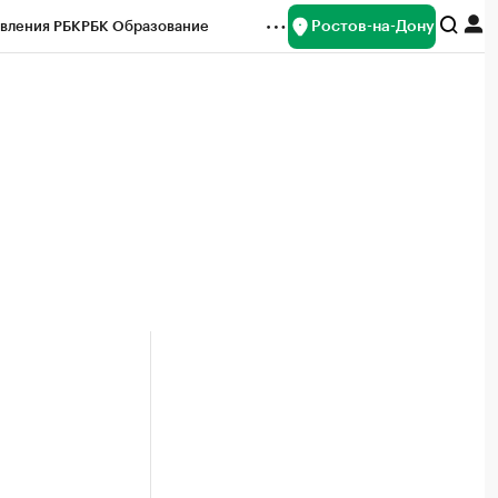
Ростов-на-Дону
вления РБК
РБК Образование
редитные рейтинги
Франшизы
Газета
ок наличной валюты