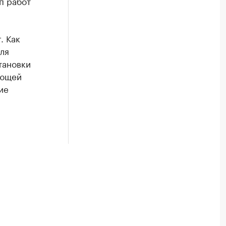
п работ
. Как
ля
тановки
ующей
ие