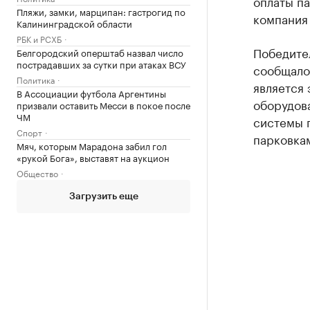
оплаты па
Пляжи, замки, марципан: гастрогид по
компания 
Калининградской области
РБК и РСХБ
Победител
Белгородский оперштаб назвал число
пострадавших за сутки при атаках ВСУ
сообщало
Политика
является 
В Ассоциации футбола Аргентины
оборудов
призвали оставить Месси в покое после
ЧМ
системы п
Спорт
парковка
Мяч, которым Марадона забил гол
«рукой Бога», выставят на аукцион
Общество
Загрузить еще