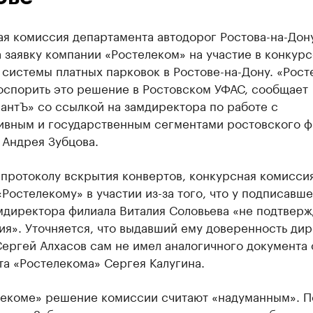
ая комиссия департамента автодорог Ростова-на-Дон
 заявку компании «Ростелеком» на участие в конкурс
системы платных парковок в Ростове-на-Дону. «Рост
оспорить это решение в Ростовском УФАС, сообщает
антЪ» со ссылкой на замдиректора по работе с
ивным и государственным сегментами ростовского ф
 Андрея Зубцова.
 протоколу вскрытия конвертов, конкурсная комисси
«Ростелекому» в участии из-за того, что у подписавш
амдиректора филиала Виталия Соловьева «не подтвер
я». Уточняется, что выдавший ему доверенность ди
ергей Алхасов сам не имел аналогичного документа 
а «Ростелекома» Сергея Калугина.
лекоме» решение комиссии считают «надуманным». П