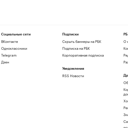
Социальные сети
Подписки
РБ
ВКонтакте
Скрыть баннеры на РБК
О 
Одноклассники
Подписка на РБК
Ко
Telegram
Корпоративная подписка
Ре
Дзен
Ра
Уведомления
RSS Новости
Др
Об
Ко
до
Хо
Ре
Зн
Са
РБ