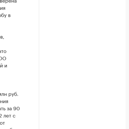
аверена
ия
бу в
в,
что
ООО
й и
млн руб.
ания
ть за 90
 лет с
от