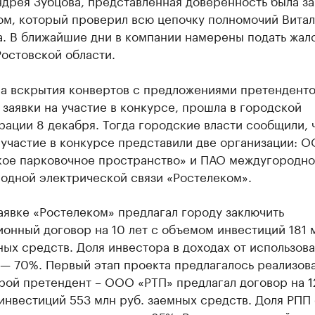
ндрея Зубцова, представленная доверенность была з
ом, который проверил всю цепочку полномочий Витал
. В ближайшие дни в компании намерены подать жало
остовской области.
а вскрытия конвертов с предложениями претенденто
заявки на участие в конкурсе, прошла в городской
ации 8 декабря. Тогда городские власти сообщили, 
 участие в конкурсе представили две организации: 
кое парковочное пространство» и ПАО междугородно
одной электрической связи «Ростелеком».
аявке «Ростелеком» предлагал городу заключить
онный договор на 10 лет с объемом инвестиций 181 
ых средств. Доля инвестора в доходах от использов
— 70%. Первый этап проекта предлагалось реализова
рой претендент – ООО «РТП» предлагал договор на 12
нвестиций 553 млн руб. заемных средств. Доля РПП 