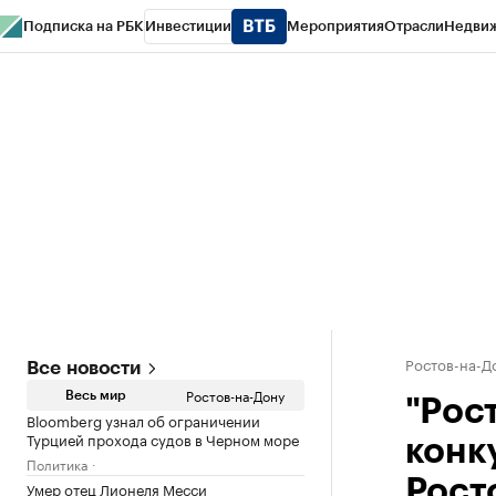
Подписка на РБК
Инвестиции
Мероприятия
Отрасли
Недви
РБК Курсы
РБК Life
Тренды
Визионеры
Национальные проекты
Горо
Спецпроекты СПб
Конференции СПб
Спецпроекты
Проверка конт
Ростов-на-Д
Все новости
Ростов-на-Дону
Весь мир
"Рос
Bloomberg узнал об ограничении
Турцией прохода судов в Черном море
конк
Политика
Рост
Умер отец Лионеля Месси