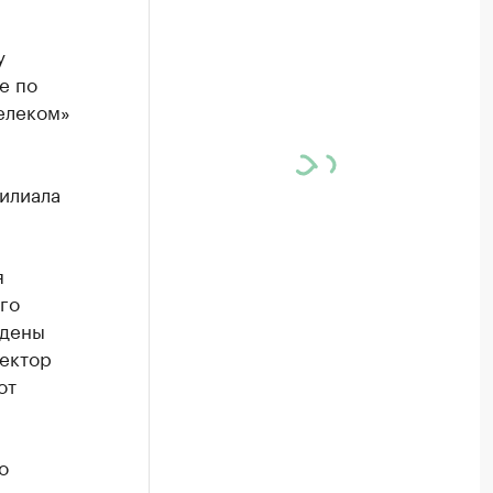
у
е по
елеком»
илиала
я
его
ждены
ректор
от
о