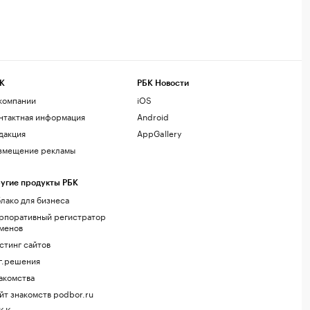
К
РБК Новости
компании
iOS
нтактная информация
Android
дакция
AppGallery
змещение рекламы
угие продукты РБК
лако для бизнеса
рпоративный регистратор
менов
стинг сайтов
г.решения
акомства
йт знакомств podbor.ru
К Компании