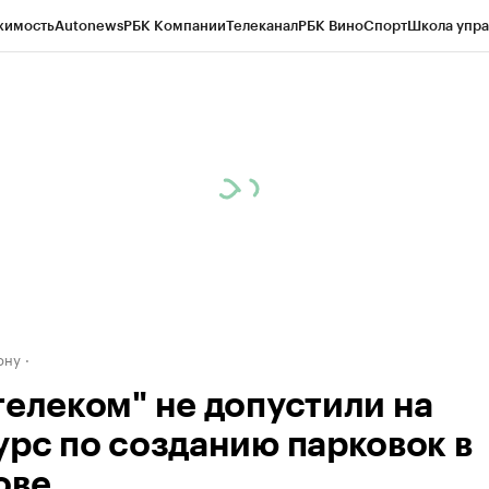
жимость
Autonews
РБК Компании
Телеканал
РБК Вино
Спорт
Школа упра
д
Стиль
Крипто
РБК Бизнес-среда
Дискуссионный клуб
Исследования
К
рагентов
Политика
Экономика
Бизнес
Технологии и медиа
Финансы
Рын
ону
телеком" не допустили на
урс по созданию парковок в
ове