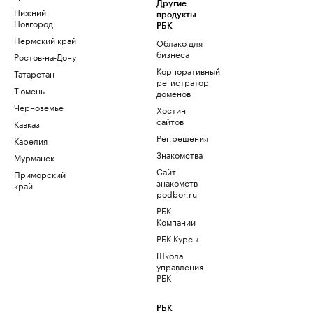
Другие
Нижний
продукты
Новгород
РБК
Пермский край
Облако для
бизнеса
Ростов-на-Дону
Корпоративный
Татарстан
регистратор
Тюмень
доменов
Черноземье
Хостинг
сайтов
Кавказ
Рег.решения
Карелия
Знакомства
Мурманск
Сайт
Приморский
знакомств
край
podbor.ru
РБК
Компании
РБК Курсы
Школа
управления
РБК
РБК