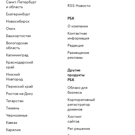
Санкт-Петербург
RSS Новости
и область
Екатеринбург
РБК
Новосибирск
О компании
Омск
Контактная
Башкортостан
информация
Вологодская
Редакция
область
Размещение
Калининград
рекламы
Краснодарский
край
Другие
Нижний
продукты
Новгород
РБК
Пермский край
Облако для
бизнеса
Ростов-на-Дону
Корпоративный
Татарстан
регистратор
Тюмень
доменов
Черноземье
Хостинг
сайтов
Кавказ
Рег.решения
Карелия