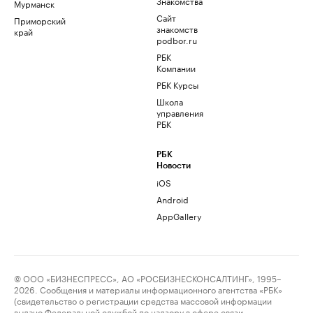
Знакомства
Мурманск
Сайт
Приморский
знакомств
край
podbor.ru
РБК
Компании
РБК Курсы
Школа
управления
РБК
РБК
Новости
iOS
Android
AppGallery
© ООО «БИЗНЕСПРЕСС», АО «РОСБИЗНЕСКОНСАЛТИНГ», 1995–
2026. Сообщения и материалы информационного агентства «РБК»
(свидетельство о регистрации средства массовой информации
выдано Федеральной службой по надзору в сфере связи,