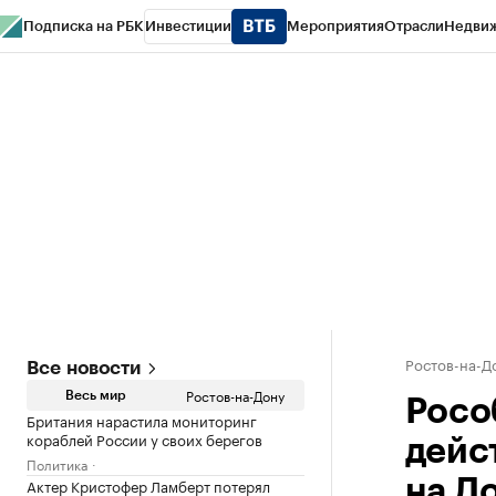
Подписка на РБК
Инвестиции
Мероприятия
Отрасли
Недви
РБК Курсы
РБК Life
Тренды
Визионеры
Национальные проекты
Горо
Спецпроекты СПб
Конференции СПб
Спецпроекты
Проверка конт
Ростов-на-Д
Все новости
Ростов-на-Дону
Весь мир
Росо
Британия нарастила мониторинг
кораблей России у своих берегов
дейс
Политика
Актер Кристофер Ламберт потерял
на Д