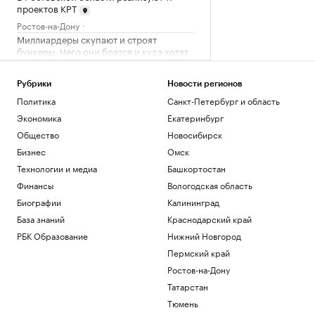
проектов КРТ
Ростов-на-Дону
Миллиардеры скупают и строят
бункеры. Чего они боятся и куда хотят
бежать
Подписка на РБК
Рубрики
Новости регионов
В Иране впервые за пять месяцев
Политика
Санкт-Петербург и область
показали кадры с Моджтабой Хаменеи.
Видео
Экономика
Екатеринбург
Политика
Общество
Новосибирск
Как облигационный долг помог решить
Бизнес
Омск
задачи реального бизнеса. Кейсы
Технологии и медиа
Башкортостан
РБК и МСП Банк
Финансы
Вологодская область
Военная операция на Украине. Онлайн
Биографии
Калининград
Политика
База знаний
Краснодарский край
Загрузить еще
РБК Образование
Нижний Новгород
Пермский край
Ростов-на-Дону
Татарстан
Тюмень