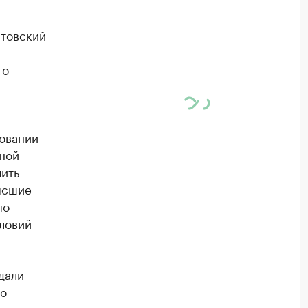
стовский
го
ровании
ьной
чить
ысшие
по
ловий
дали
во