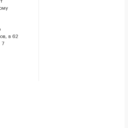
т
ому
е
ов, в 62
 7