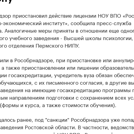
дзор приостановил действие лицензии ​НОУ ВПО «Ро
о-экономический институт», сообщила пресс-служба
а. Аналогичные меры приняты в отношении еще одно
ого учебного заведения - Высшей школы психологии,
ого отделения Пермского НИПУ.
или в Рособрнадзоре, при приостановке или аннули
 а также приостановлении или лишении образовател
ии госаккредитации, учредитель вуза обязан обеспе
бучающихся, с их письменного согласия, в другие в
заведения на имеющие госаккредитацию программы 
ным направлениям подготовки с сохранением всех ус
(формы и курса, а также стоимости обучения).
алось ранее, под "санкции" Рособрнадзора уже попа
аведения Ростовской области. В частности, ведомст