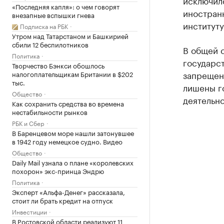
исключил
«Последняя капля»: о чем говорят
иностран
внезапные вспышки гнева
институту
Подписка на РБК
Утром над Татарстаном и Башкирией
сбили 12 беспилотников
В общей 
Политика
государст
Творчество Бэнкси обошлось
запрещен 
налогоплательщикам Британии в $202
тыс.
лишены г
Общество
деятельно
Как сохранить средства во времена
нестабильности рынков
РБК и Сбер
В Баренцевом море нашли затонувшее
в 1942 году немецкое судно. Видео
Общество
Daily Mail узнала о плане «королевских
похорон» экс-принца Эндрю
Политика
Эксперт «Альфа-Денег» рассказала,
стоит ли брать кредит на отпуск
Инвестиции
В Ростовской области реализуют 11