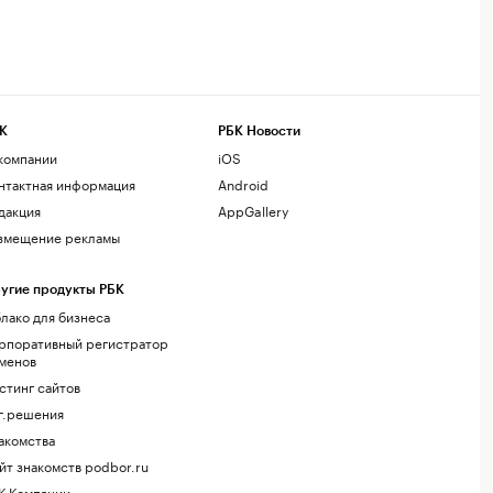
К
РБК Новости
компании
iOS
нтактная информация
Android
дакция
AppGallery
змещение рекламы
угие продукты РБК
лако для бизнеса
рпоративный регистратор
менов
стинг сайтов
г.решения
акомства
йт знакомств podbor.ru
К Компании