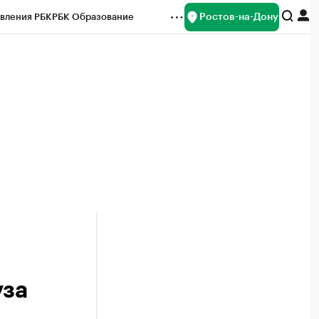
Ростов-на-Дону
вления РБК
РБК Образование
редитные рейтинги
Франшизы
Газета
ок наличной валюты
уза