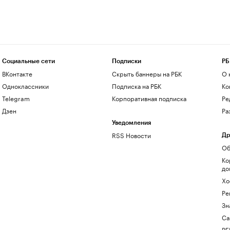
Социальные сети
Подписки
РБ
ВКонтакте
Скрыть баннеры на РБК
О 
Одноклассники
Подписка на РБК
Ко
Telegram
Корпоративная подписка
Ре
Дзен
Ра
Уведомления
RSS Новости
Др
Об
Ко
до
Хо
Ре
Зн
Са
РБ