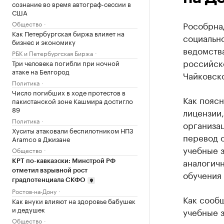
сознание во время автограф-сессии в
США
Общество
Рособрна
Как Петербургская биржа влияет на
социальн
бизнес и экономику
ведомств
РБК и Петербургская Биржа
российск
Три человека погибли при ночной
атаке на Белгород
Чайковск
Политика
Число погибших в ходе протестов в
Как поясн
пакистанской зоне Кашмира достигло
89
лицензии,
Политика
организац
Хуситы атаковали беспилотником НПЗ
перевод о
Aramco в Джизане
учебные 
Общество
аналогич
КРТ по-кавказски: Минстрой РФ
отметил взрывной рост
обучения 
градпотенциала СКФО
Ростов-на-Дону
Как сообщ
Как внуки влияют на здоровье бабушек
и дедушек
учебные з
Общество