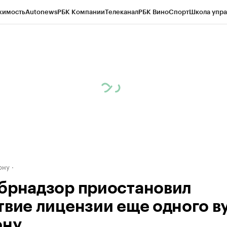
жимость
Autonews
РБК Компании
Телеканал
РБК Вино
Спорт
Школа упра
д
Стиль
Крипто
РБК Бизнес-среда
Дискуссионный клуб
Исследования
К
рагентов
Политика
Экономика
Бизнес
Технологии и медиа
Финансы
Рын
ону
брнадзор приостановил
твие лицензии еще одного в
ону