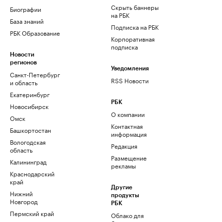
Скрыть баннеры
Биографии
на РБК
База знаний
Подписка на РБК
РБК Образование
Корпоративная
подписка
Новости
регионов
Уведомления
Санкт-Петербург
RSS Новости
и область
Екатеринбург
РБК
Новосибирск
О компании
Омск
Контактная
Башкортостан
информация
Вологодская
Редакция
область
Размещение
Калининград
рекламы
Краснодарский
край
Другие
Нижний
продукты
Новгород
РБК
Пермский край
Облако для