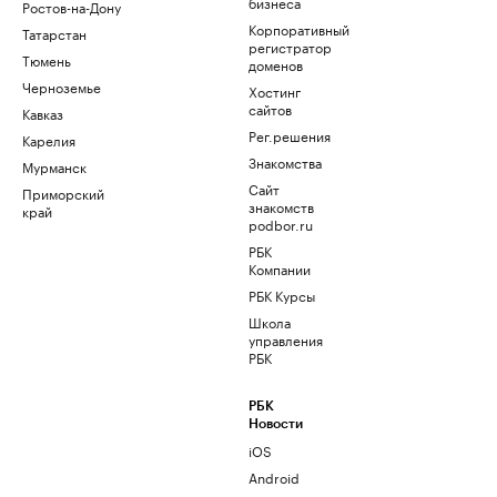
бизнеса
Ростов-на-Дону
Корпоративный
Татарстан
регистратор
Тюмень
доменов
Черноземье
Хостинг
сайтов
Кавказ
Рег.решения
Карелия
Знакомства
Мурманск
Сайт
Приморский
знакомств
край
podbor.ru
РБК
Компании
РБК Курсы
Школа
управления
РБК
РБК
Новости
iOS
Android