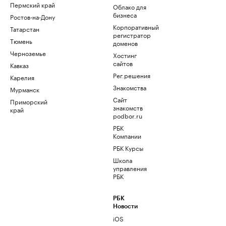
Пермский край
Облако для
бизнеса
Ростов-на-Дону
Корпоративный
Татарстан
регистратор
Тюмень
доменов
Черноземье
Хостинг
сайтов
Кавказ
Рег.решения
Карелия
Знакомства
Мурманск
Сайт
Приморский
знакомств
край
podbor.ru
РБК
Компании
РБК Курсы
Школа
управления
РБК
РБК
Новости
iOS