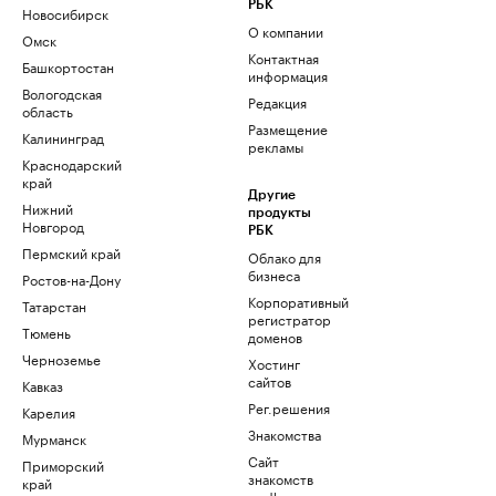
РБК
Новосибирск
О компании
Омск
Контактная
Башкортостан
информация
Вологодская
Редакция
область
Размещение
Калининград
рекламы
Краснодарский
край
Другие
Нижний
продукты
Новгород
РБК
Пермский край
Облако для
бизнеса
Ростов-на-Дону
Корпоративный
Татарстан
регистратор
Тюмень
доменов
Черноземье
Хостинг
сайтов
Кавказ
Рег.решения
Карелия
Знакомства
Мурманск
Сайт
Приморский
знакомств
край
podbor.ru