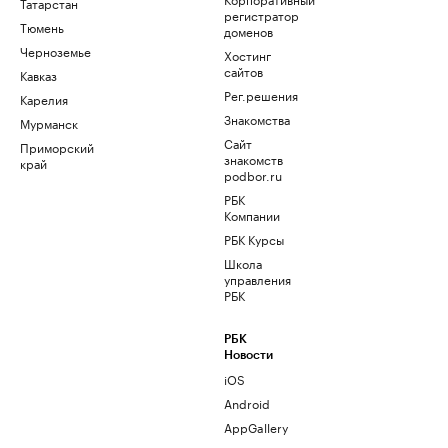
Татарстан
регистратор
Тюмень
доменов
Черноземье
Хостинг
сайтов
Кавказ
Рег.решения
Карелия
Знакомства
Мурманск
Сайт
Приморский
знакомств
край
podbor.ru
РБК
Компании
РБК Курсы
Школа
управления
РБК
РБК
Новости
iOS
Android
AppGallery