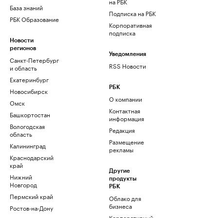
на РБК
База знаний
Подписка на РБК
РБК Образование
Корпоративная
подписка
Новости
регионов
Уведомления
Санкт-Петербург
RSS Новости
и область
Екатеринбург
РБК
Новосибирск
О компании
Омск
Контактная
Башкортостан
информация
Вологодская
Редакция
область
Размещение
Калининград
рекламы
Краснодарский
край
Другие
Нижний
продукты
Новгород
РБК
Пермский край
Облако для
бизнеса
Ростов-на-Дону
Корпоративный