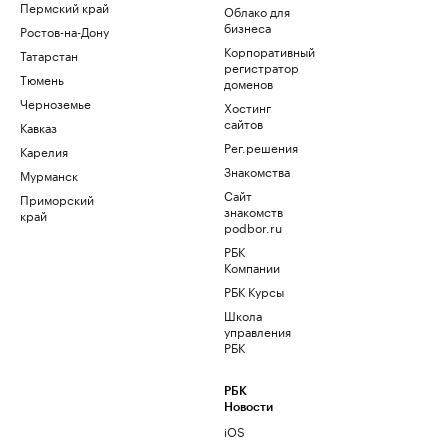
Пермский край
Облако для
бизнеса
Ростов-на-Дону
Корпоративный
Татарстан
регистратор
Тюмень
доменов
Черноземье
Хостинг
сайтов
Кавказ
Рег.решения
Карелия
Знакомства
Мурманск
Сайт
Приморский
знакомств
край
podbor.ru
РБК
Компании
РБК Курсы
Школа
управления
РБК
РБК
Новости
iOS