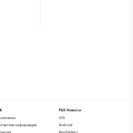
К
РБК Новости
компании
iOS
нтактная информация
Android
дакция
AppGallery