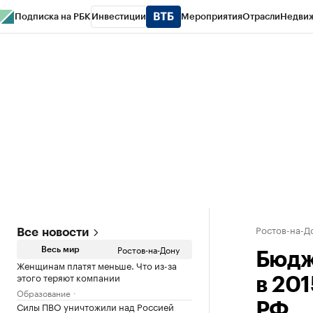
Подписка на РБК
Инвестиции
Мероприятия
Отрасли
Недви
РБК Курсы
РБК Life
Тренды
Визионеры
Национальные проекты
Горо
Спецпроекты СПб
Конференции СПб
Спецпроекты
Проверка конт
Ростов-на-Д
Все новости
Ростов-на-Дону
Весь мир
Бюдж
Женщинам платят меньше. Что из-за
этого теряют компании
в 201
Образование
Силы ПВО уничтожили над Россией
РФ