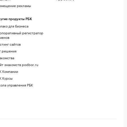
змещение рекламы
угие продукты РБК
лако для бизнеса
рпоративный регистратор
менов
стинг сайтов
г.решения
акомства
йт знакомств podbor.ru
К Компании
К Курсы
ола управления РБК