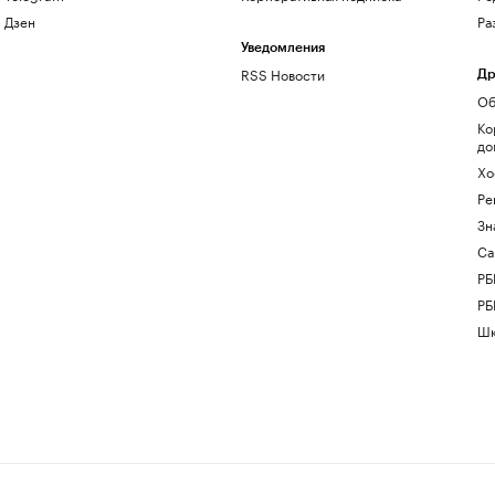
Дзен
Ра
Уведомления
RSS Новости
Др
Об
Ко
до
Хо
Ре
Зн
Са
РБ
РБ
Шк