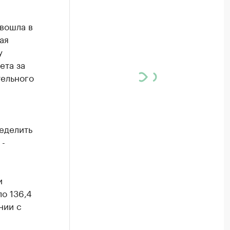
 вошла в
ая
у
ета за
тельного
еделить
 -
и
о 136,4
нии с