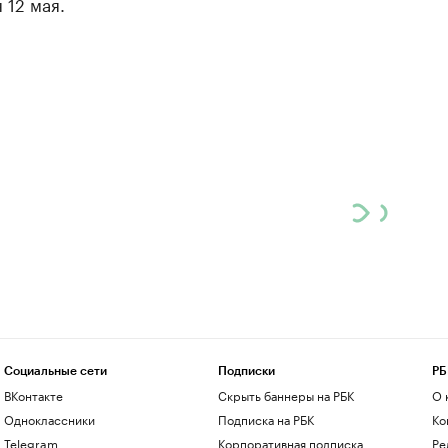
 12 мая.
Социальные сети
Подписки
РБ
ВКонтакте
Скрыть баннеры на РБК
О 
Одноклассники
Подписка на РБК
Ко
Telegram
Корпоративная подписка
Ре