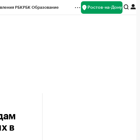
Ростов-на-Дону
вления РБК
РБК Образование
редитные рейтинги
Франшизы
Газета
ок наличной валюты
дам
х в