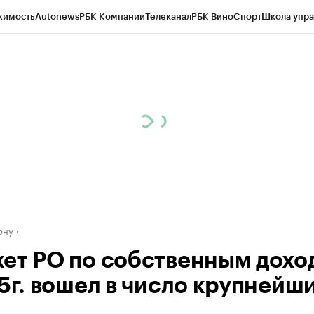
жимость
Autonews
РБК Компании
Телеканал
РБК Вино
Спорт
Школа упра
д
Стиль
Крипто
РБК Бизнес-среда
Дискуссионный клуб
Исследования
К
рагентов
Политика
Экономика
Бизнес
Технологии и медиа
Финансы
Рын
ону
ет РО по собственным дохо
5г. вошел в число крупнейши