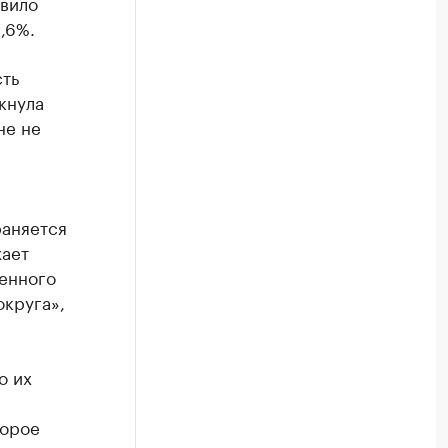
авило
8,6%.
сть
кнула
не не
раняется
жает
венного
округа»,
о их
торое