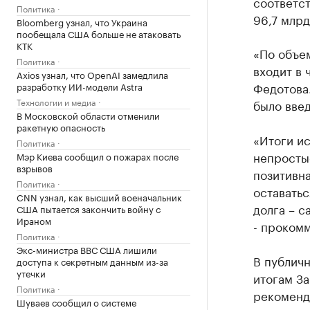
соответст
Политика
96,7 млрд
Bloomberg узнал, что Украина
пообещала США больше не атаковать
КТК
«По объем
Политика
входит в 
Axios узнал, что OpenAI замедлила
Федотова.
разработку ИИ-модели Astra
Технологии и медиа
было введ
В Московской области отменили
ракетную опасность
«Итоги ис
Политика
непросты
Мэр Киева сообщил о пожарах после
взрывов
позитивна
Политика
оставатьс
CNN узнал, как высший военачальник
долга – с
США пытается закончить войну с
Ираном
- проком
Политика
Экс-министра ВВС США лишили
В публичн
доступа к секретным данным из-за
утечки
итогам З
Политика
рекоменд
Шуваев сообщил о системе