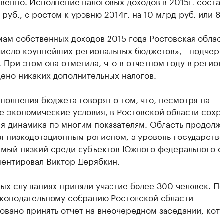
венно. Исполнение налоговых доходов в 2015г. сост
 руб., с ростом к уровню 2014г. на 10 млрд руб. или 
ам собственных доходов 2015 года Ростовская обла
число крупнейших региональных бюджетов», - подчер
 При этом она отметила, что в отчетном году в регио
ено никаких дополнительных налогов.
полнения бюджета говорят о том, что, несмотря на
е экономические условия, в Ростовской области сох
я динамика по многим показателям. Область продол
я низкодотационным регионом, а уровень государст
амый низкий среди субъектов Южного федерального 
ментировал Виктор Дерябкин.
ых слушаниях приняли участие более 300 человек. П
аконодательному собранию Ростовской области
овано принять отчет на внеочередном заседании, ко