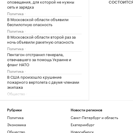
состоится
оповещения, для которой не нужны
сеть и зарядка
Политика
В Московской области объявили
беспилотную опасность
Политика
В Московской области второй раз за
ночь объявили ракетную опасность
Политика
Пентагон отстранил генерала,
отвечавшего за помощь Украине и
фланг НАТО
Политика
В США произошло крушение
пожарного вертолета с двумя членами
экипажа
Общество
Загрузить еще
Рубрики
Новости регионов
Политика
Санкт-Петербург и область
Экономика
Екатеринбург
Общество
Новосибирск