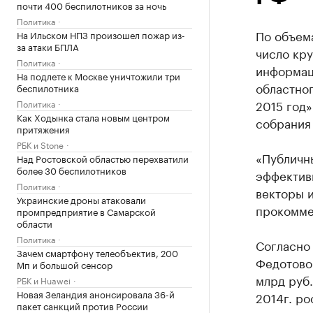
почти 400 беспилотников за ночь
Политика
По объема
На Ильском НПЗ произошел пожар из-
за атаки БПЛА
число кр
Политика
информац
На подлете к Москве уничтожили три
областног
беспилотника
2015 год
Политика
Как Ходынка стала новым центром
собрания
притяжения
РБК и Stone
«Публичн
Над Ростовской областью перехватили
более 30 беспилотников
эффектив
Политика
векторы и
Украинские дроны атаковали
прокомме
промпредприятие в Самарской
области
Политика
Согласно
Зачем смартфону телеобъектив, 200
Федотовой
Мп и большой сенсор
млрд руб.
РБК и Huawei
Новая Зеландия анонсировала 36-й
2014г. ро
пакет санкций против России