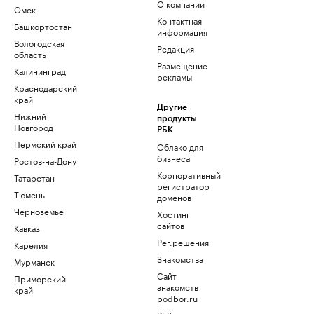
О компании
Омск
Контактная
Башкортостан
информация
Вологодская
Редакция
область
Размещение
Калининград
рекламы
Краснодарский
край
Другие
Нижний
продукты
Новгород
РБК
Пермский край
Облако для
бизнеса
Ростов-на-Дону
Корпоративный
Татарстан
регистратор
Тюмень
доменов
Черноземье
Хостинг
сайтов
Кавказ
Рег.решения
Карелия
Знакомства
Мурманск
Сайт
Приморский
знакомств
край
podbor.ru