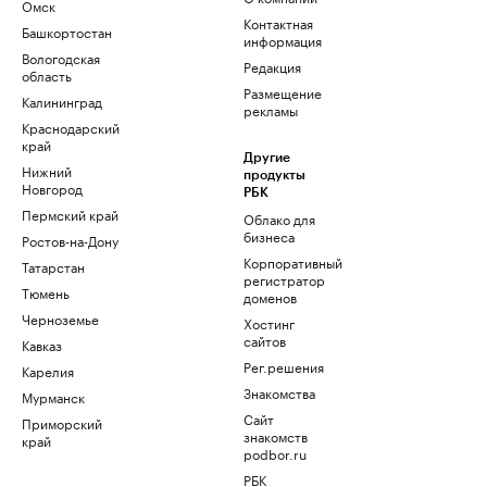
Омск
Контактная
Башкортостан
информация
Вологодская
Редакция
область
Размещение
Калининград
рекламы
Краснодарский
край
Другие
Нижний
продукты
Новгород
РБК
Пермский край
Облако для
бизнеса
Ростов-на-Дону
Корпоративный
Татарстан
регистратор
Тюмень
доменов
Черноземье
Хостинг
сайтов
Кавказ
Рег.решения
Карелия
Знакомства
Мурманск
Сайт
Приморский
знакомств
край
podbor.ru
РБК