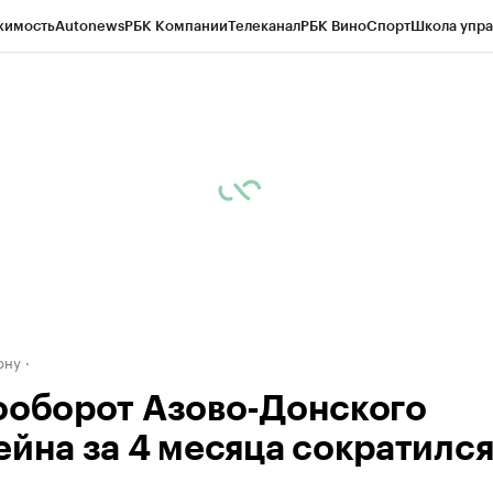
жимость
Autonews
РБК Компании
Телеканал
РБК Вино
Спорт
Школа упра
д
Стиль
Крипто
РБК Бизнес-среда
Дискуссионный клуб
Исследования
К
рагентов
Политика
Экономика
Бизнес
Технологии и медиа
Финансы
Рын
ону
ооборот Азово-Донского
ейна за 4 месяца сократился