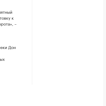
иятный
товку к
рота», –
реки Дон
ных