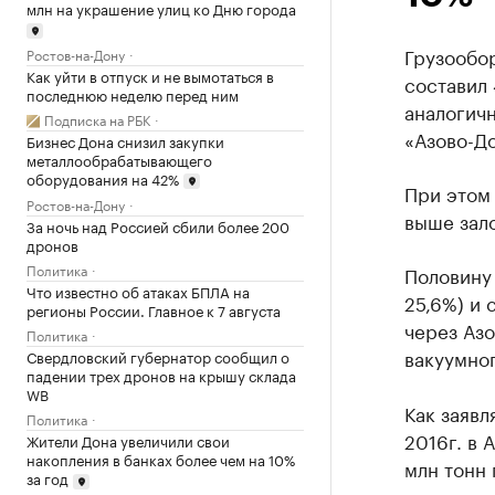
млн на украшение улиц ко Дню города
Грузообор
Ростов-на-Дону
Как уйти в отпуск и не вымотаться в
составил 
последнюю неделю перед ним
аналогичн
Подписка на РБК
«Азово-Д
Бизнес Дона снизил закупки
металлообрабатывающего
оборудования на 42%
При этом
Ростов-на-Дону
выше зало
За ночь над Россией сбили более 200
дронов
Политика
Половину 
Что известно об атаках БПЛА на
25,6%) и 
регионы России. Главное к 7 августа
через Азо
Политика
вакуумног
Свердловский губернатор сообщил о
падении трех дронов на крышу склада
WB
Как заявл
Политика
2016г. в 
Жители Дона увеличили свои
накопления в банках более чем на 10%
млн тонн 
за год