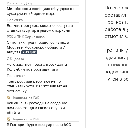
Ростов-на-Дону
По его сл
Минобороны сообщило об ударах по
сухогрузам в Черном море
составил 
Политика
прогноз г
Больше прогулок, свежего воздуха и
работе в 
отдыха: квартиры рядом с парками
отметил С
РБК и ПИК Серия плюс
Синоптик предупредил о ливнях в
Москве и Московской области 7
Границы 
августа
РАДИО
админист
Общество
от нижне
Чего ждать от нового президента
Колумбии по прозвищу Тигр
водохран
Политика
путей в з
Треть россиян работают не по
специальности. Как это влияет на
экономику
Подписка на РБК
Как снизить расходы на создание
личного фонда и какие ловушки
обойти
Подписка на РБК
В Екатеринбурге эвакуировали 800