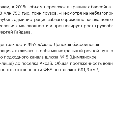
овам, в 2015г. объем перевозок в границах бассейна
8 млн 750 тыс. тонн грузов. «Несмотря на неблагопр
лубин, администрация заблаговременно начала подго
условиях маловодности и прогнозирует рост грузообо
ергей Гайдаев.
деятельности ФБУ «Азово-Донская бассейновая
рация» включают в себя магистральный речной путь 
го подходного канала шлюза №15 (Цимлянское
илище) до поселка Аксай. Общая протяженность вод
оне ответственности ФБУ составляет 691,3 км.\