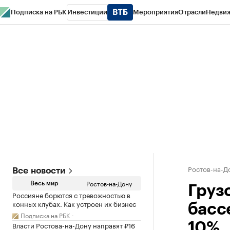
Подписка на РБК
Инвестиции
Мероприятия
Отрасли
Недви
РБК Курсы
РБК Life
Тренды
Визионеры
Национальные проекты
Горо
Спецпроекты СПб
Конференции СПб
Спецпроекты
Проверка конт
Ростов-на-Д
Все новости
Ростов-на-Дону
Весь мир
Груз
Россияне борются с тревожностью в
конных клубах. Как устроен их бизнес
басс
Подписка на РБК
Власти Ростова-на-Дону направят ₽16
10%