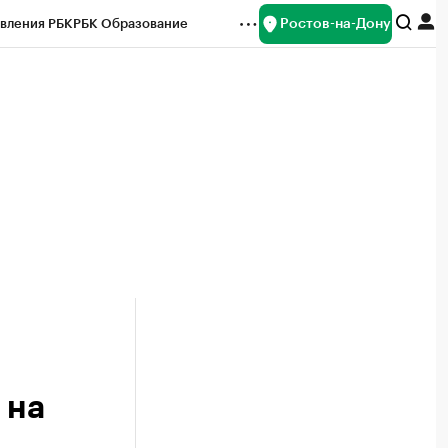
Ростов-на-Дону
вления РБК
РБК Образование
редитные рейтинги
Франшизы
Газета
ок наличной валюты
 на