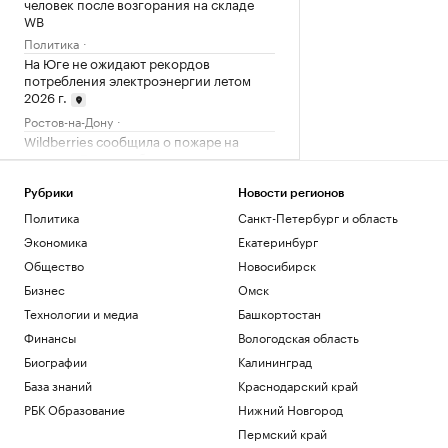
человек после возгорания на складе
WB
Политика
На Юге не ожидают рекордов
потребления электроэнергии летом
2026 г.
Ростов-на-Дону
Wildberries сообщила о пожаре на
складе в Екатеринбурге после атаки
Общество
Рубрики
Новости регионов
Число пенсионеров в России
сократилось на 409 тыс. за год
Политика
Санкт-Петербург и область
Общество
Экономика
Екатеринбург
«Защита от стресса» с доходностью от
Общество
Новосибирск
40%: куда вложить дивиденды
Бизнес
Омск
Подписка на РБК
Технологии и медиа
Башкортостан
В Ростове планируют завершить
формирование грузового каркаса в
Финансы
Вологодская область
2029 г.
Биографии
Калининград
Ростов-на-Дону
База знаний
Краснодарский край
РБК Образование
Нижний Новгород
Загрузить еще
Пермский край