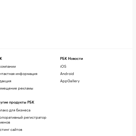
К
РБК Новости
компании
iOS
нтактная информация
Android
дакция
AppGallery
змещение рекламы
угие продукты РБК
лако для бизнеса
рпоративный регистратор
менов
стинг сайтов