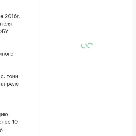
е 2016г.
ателя
ФБУ
много
с. тонн
е-апреле
цию
енее 10
у.