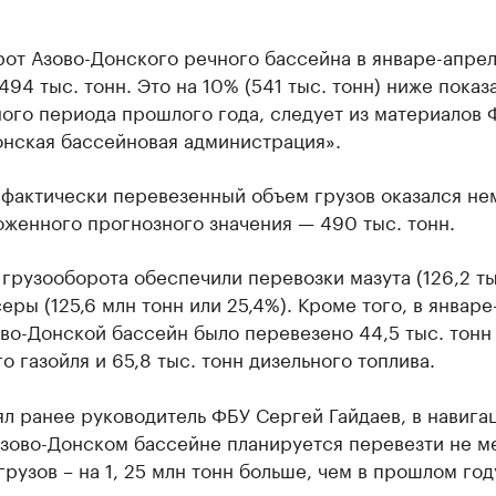
от Азово-Донского речного бассейна в январе-апрел
494 тыс. тонн. Это на 10% (541 тыс. тонн) ниже показ
ого периода прошлого года, следует из материалов 
онская бассейновая администрация».
 фактически перевезенный объем грузов оказался не
женного прогнозного значения — 490 тыс. тонн.
грузооборота обеспечили перевозки мазута (126,2 ты
серы (125,6 млн тонн или 25,4%). Кроме того, в январ
во-Донской бассейн было перевезено 44,5 тыс. тонн
о газойля и 65,8 тыс. тонн дизельного топлива.
ял ранее руководитель ФБУ Сергей Гайдаев, в навига
Азово-Донском бассейне планируется перевезти не м
грузов – на 1, 25 млн тонн больше, чем в прошлом год