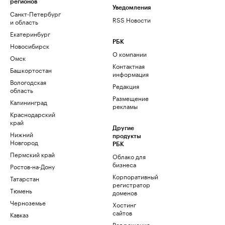
регионов
Уведомления
Санкт-Петербург
RSS Новости
и область
Екатеринбург
РБК
Новосибирск
О компании
Омск
Контактная
Башкортостан
информация
Вологодская
Редакция
область
Размещение
Калининград
рекламы
Краснодарский
край
Другие
Нижний
продукты
Новгород
РБК
Пермский край
Облако для
бизнеса
Ростов-на-Дону
Корпоративный
Татарстан
регистратор
Тюмень
доменов
Черноземье
Хостинг
сайтов
Кавказ
Рег.решения