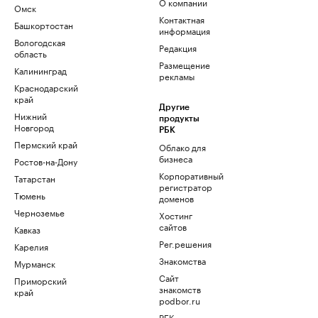
О компании
Омск
Контактная
Башкортостан
информация
Вологодская
Редакция
область
Размещение
Калининград
рекламы
Краснодарский
край
Другие
Нижний
продукты
Новгород
РБК
Пермский край
Облако для
бизнеса
Ростов-на-Дону
Корпоративный
Татарстан
регистратор
Тюмень
доменов
Черноземье
Хостинг
сайтов
Кавказ
Рег.решения
Карелия
Знакомства
Мурманск
Сайт
Приморский
знакомств
край
podbor.ru
РБК