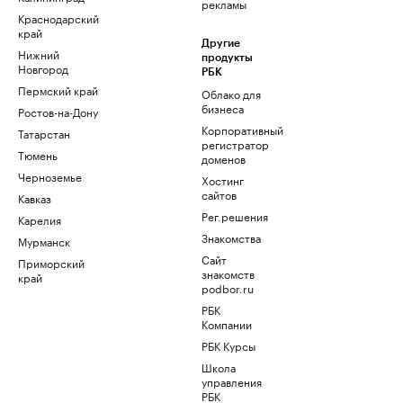
рекламы
Краснодарский
край
Другие
Нижний
продукты
Новгород
РБК
Пермский край
Облако для
бизнеса
Ростов-на-Дону
Корпоративный
Татарстан
регистратор
Тюмень
доменов
Черноземье
Хостинг
сайтов
Кавказ
Рег.решения
Карелия
Знакомства
Мурманск
Сайт
Приморский
знакомств
край
podbor.ru
РБК
Компании
РБК Курсы
Школа
управления
РБК